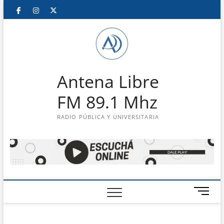
Saltar
Facebook
Instagram
Twitter
LinkedIn
En
al
contenido
vivo
Antena Libre
FM 89.1 Mhz
RADIO PÚBLICA Y UNIVERSITARIA
B
o
t
ó