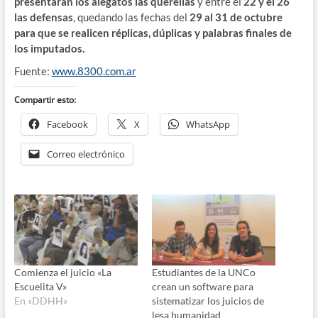
presentarán los alegatos las querellas
y entre el
22 y el 26
las defensas
, quedando las fechas del
29 al 31 de octubre
para que se realicen réplicas, dúplicas y palabras finales de
los imputados.
Fuente:
www.8300.com.ar
Compartir esto:
Facebook
X
WhatsApp
Correo electrónico
Comienza el juicio «La
Estudiantes de la UNCo
Escuelita V»
crean un software para
En «DDHH»
sistematizar los juicios de
lesa humanidad