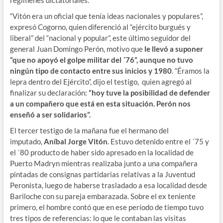
regímenes dictatoriales.
“Vitón era un oficial que tenía ideas nacionales y populares”,
expresó Cogorno, quien diferenció al “ejército burgués y
liberal” del “nacional y popular”, este último seguidor del
general Juan Domingo Perón, motivo que
le llevó a suponer
“que no apoyó el golpe militar del ´76”, aunque no tuvo
ningún tipo de contacto entre sus inicios y 1980
. “Éramos la
lepra dentro del Ejército”, dijo el testigo, quien agregó al
finalizar su declaración:
“hoy tuve la posibilidad de defender
a un compañero que está en esta situación. Perón nos
enseñó a ser solidarios”.
El tercer testigo de la mañana fue el hermano del
imputado,
Aníbal Jorge Vitón
. Estuvo detenido entre el ´75 y
el ´80 producto de haber sido apresado en la localidad de
Puerto Madryn mientras realizaba junto a una compañera
pintadas de consignas partidarias relativas a la Juventud
Peronista, luego de haberse trasladado a esa localidad desde
Bariloche con su pareja embarazada. Sobre el ex teniente
primero, el hombre contó que en ese período de tiempo tuvo
tres tipos de referencias: lo que le contaban las visitas