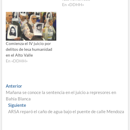
En «DDHH»
Comienza el IV juicio por
delitos de lesa humanidad
en el Alto Valle
En «DDHH»
Navegación
Entrada
Anterior
anterior:
Mañana se conoce la sentencia en el juicio a represores en
de
Bahia Blanca
entradas
Entrada
Siguiente
siguiente:
ARSA reparó el caño de agua bajo el puente de calle Mendoza