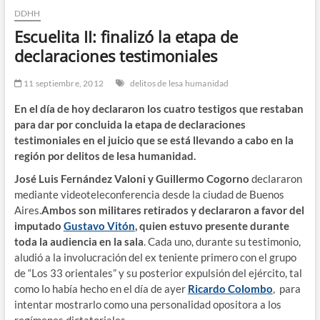
DDHH
n
d
Escuelita II: finalizó la etapa de
e
declaraciones testimoniales
m
e
11 septiembre, 2012
delitos de lesa humanidad
n
En el día de hoy declararon los cuatro testigos que restaban
ú
para dar por concluida la etapa de declaraciones
testimoniales en el juicio que se está llevando a cabo en la
región por delitos de lesa humanidad.
José Luis Fernández Valoni y Guillermo Cogorno
declararon
mediante videoteleconferencia desde la ciudad de Buenos
Aires.
Ambos son militares retirados y declararon a favor del
imputado
Gustavo Vitón
, quien estuvo presente durante
toda la audiencia en la sala
. Cada uno, durante su testimonio,
aludió a la involucración del ex teniente primero con el grupo
de “Los 33 orientales” y su posterior expulsión del ejército, tal
como lo había hecho en el día de ayer
Ricardo Colombo
, para
intentar mostrarlo como una personalidad opositora a los