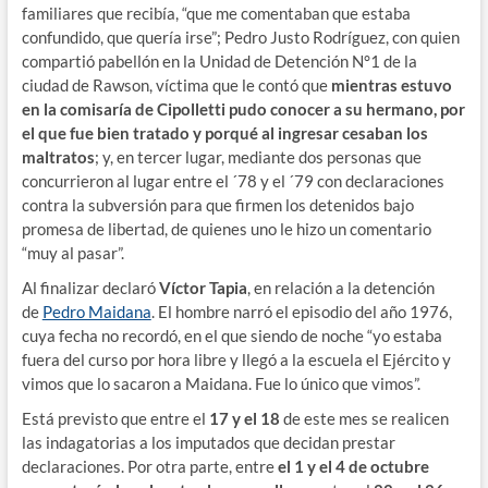
familiares que recibía, “que me comentaban que estaba
confundido, que quería irse”; Pedro Justo Rodríguez, con quien
compartió pabellón en la Unidad de Detención N°1 de la
ciudad de Rawson, víctima que le contó que
mientras estuvo
en la comisaría de Cipolletti pudo conocer a su hermano, por
el que fue bien tratado y porqué al ingresar cesaban los
maltratos
; y, en tercer lugar, mediante dos personas que
concurrieron al lugar entre el ´78 y el ´79 con declaraciones
contra la subversión para que firmen los detenidos bajo
promesa de libertad, de quienes uno le hizo un comentario
“muy al pasar”.
Al finalizar declaró
Víctor Tapia
, en relación a la detención
de
Pedro Maidana
. El hombre narró el episodio del año 1976,
cuya fecha no recordó, en el que siendo de noche “yo estaba
fuera del curso por hora libre y llegó a la escuela el Ejército y
vimos que lo sacaron a Maidana. Fue lo único que vimos”.
Está previsto que entre el
17 y el 18
de este mes se realicen
las indagatorias a los imputados que decidan prestar
declaraciones. Por otra parte, entre
el 1 y el 4 de octubre