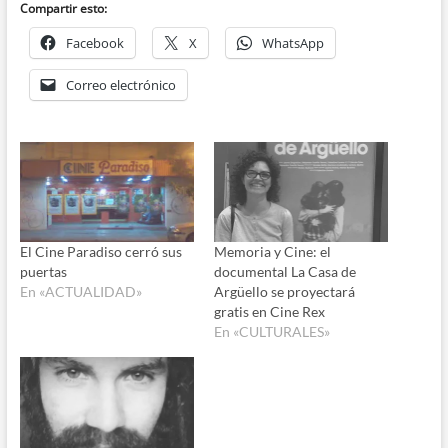
Compartir esto:
Facebook
X
WhatsApp
Correo electrónico
El Cine Paradiso cerró sus
Memoria y Cine: el
puertas
documental La Casa de
En «ACTUALIDAD»
Argüello se proyectará
gratis en Cine Rex
En «CULTURALES»