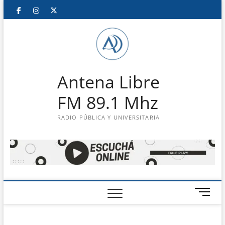
Saltar
Facebook
Instagram
Twitter
LinkedIn
En
al
contenido
vivo
Antena Libre
FM 89.1 Mhz
RADIO PÚBLICA Y UNIVERSITARIA
B
o
t
ó