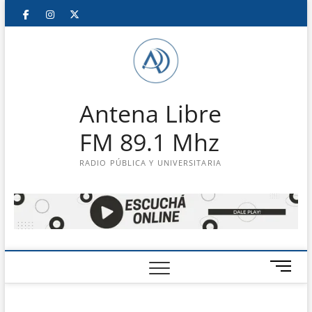
Saltar
Facebook
Instagram
Twitter
LinkedIn
En
al
contenido
vivo
Antena Libre
FM 89.1 Mhz
RADIO PÚBLICA Y UNIVERSITARIA
B
o
t
ó