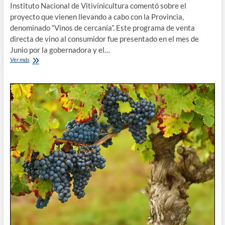
Instituto Nacional de Vitivinicultura comentó sobre el
proyecto que vienen llevando a cabo con la Provincia,
denominado “Vinos de cercanía”. Este programa de venta
directa de vino al consumidor fue presentado en el mes de
Junio por la gobernadora y el…
“Vinos
Ver más
de
Cercanía”,
un
proyecto
que
busca
favorecer
al
consumo
de
vino
de
la
región