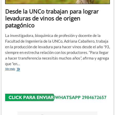
Desde la UNCo trabajan para lograr
levaduras de vinos de origen
patagónico
La investigadora, bioquímica de profesión y docente de la
Facultad de Ingeniería de la UNCo, Adriana Caballero, trabaja
en la producción de levadura para hacer vinos desde el año ’93,
siempre en estrecha relación con los productores. “Para llegar
a hacer transferencia necesitás muchos años”, afirma y agrega
que “en…
Desde
Ver más
la
UNCo
trabajan
para
lograr
levaduras
de
vinos
de
origen