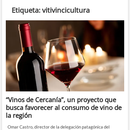
n
Etiqueta:
vitivincicultura
d
e
m
e
n
ú
“Vinos de Cercanía”, un proyecto que
busca favorecer al consumo de vino de
la región
Omar Castro, director de la delegación patagónica del