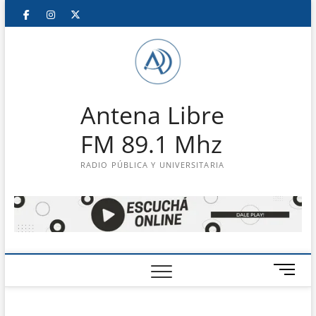
Saltar
Facebook
Instagram
Twitter
LinkedIn
En
al
contenido
vivo
Antena Libre
FM 89.1 Mhz
RADIO PÚBLICA Y UNIVERSITARIA
B
o
t
ó