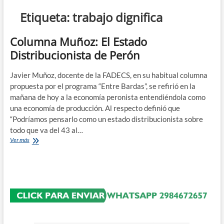
n
Etiqueta:
trabajo dignifica
d
e
Columna Muñoz: El Estado
m
Distribucionista de Perón
e
n
Javier Muñoz, docente de la FADECS, en su habitual columna
ú
propuesta por el programa “Entre Bardas”, se refirió en la
mañana de hoy a la economía peronista entendiéndola como
una economía de producción. Al respecto definió que
“Podríamos pensarlo como un estado distribucionista sobre
todo que va del 43 al…
Columna
Ver más
Muñoz:
El
Estado
Distribucionista
de
Perón