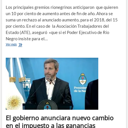
Los principales gremios rionegrinos anticiparon que quieren
un 10 por ciento de aumento antes de fin de año. Ahora se
suma un rechazo al anunciado aumento, para el 2018, del 15
por ciento. En el caso de la Asociación Trabajadores del
Estado (ATE), aseguró «que si el Poder Ejecutivo de Río
Negro insiste para el…
Comenzó
Ver más
la
discusión
salarial
para
el
2018
El gobierno anunciara nuevo cambio
en el impuesto a las ganancias