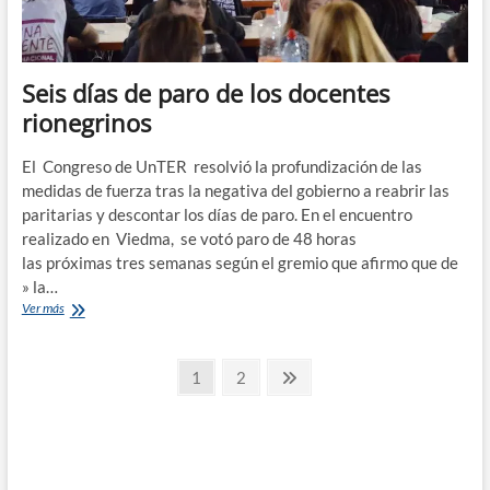
Seis días de paro de los docentes
rionegrinos
El Congreso de UnTER resolvió la profundización de las
medidas de fuerza tras la negativa del gobierno a reabrir las
paritarias y descontar los días de paro. En el encuentro
realizado en Viedma, se votó paro de 48 horas
las próximas tres semanas según el gremio que afirmo que de
» la…
Seis
Ver más
días
de
Paginación
paro
Página
Página
Página
1
2
de
siguiente
de
los
docentes
entradas
rionegrinos