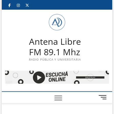
Saltar
Facebook
Instagram
Twitter
LinkedIn
En
al
contenido
vivo
Antena Libre
FM 89.1 Mhz
RADIO PÚBLICA Y UNIVERSITARIA
B
o
t
ó