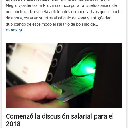
Negro y ordenó a la Provincia incorporar al sueldo básico de
una portera de escuela adicionales remunerativos que, a partir
de ahora, estarán sujetos al cálculo de zona y antigüedad
duplicando de este modo el salario de bolsillo de…
La
Ver más
Justicia
ordenó
liquidar
el
sueldo
de
agente
con
adicionales
remunerativos
incorporados
al
básico
Comenzó la discusión salarial para el
2018