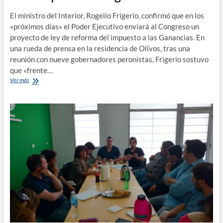
El ministro del Interior, Rogelio Frigerio, confirmó que en los
«próximos días» el Poder Ejecutivo enviará al Congreso un
proyecto de ley de reforma del impuesto a las Ganancias. En
una rueda de prensa en la residencia de Olivos, tras una
reunión con nueve gobernadores peronistas, Frigerio sostuvo
que «frente…
El
Ver más
gobierno
anunciara
nuevo
cambio
en
el
impuesto
a
las
ganancias