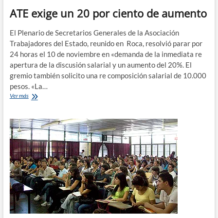
ATE exige un 20 por ciento de aumento
El Plenario de Secretarios Generales de la Asociación
Trabajadores del Estado, reunido en Roca, resolvió parar por
24 horas el 10 de noviembre en «demanda de la inmediata re
apertura de la discusión salarial y un aumento del 20%. El
gremio también solicito una re composición salarial de 10.000
pesos. «La…
ATE
Ver más
exige
un
20
por
ciento
de
aumento