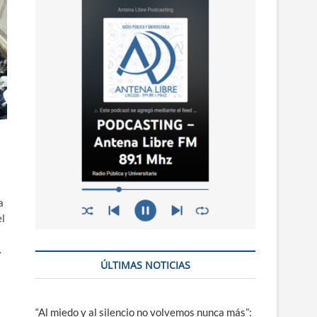
n
ú
a
l
…
ÚLTIMAS NOTICIAS
“Al miedo y al silencio no volvemos nunca más”: