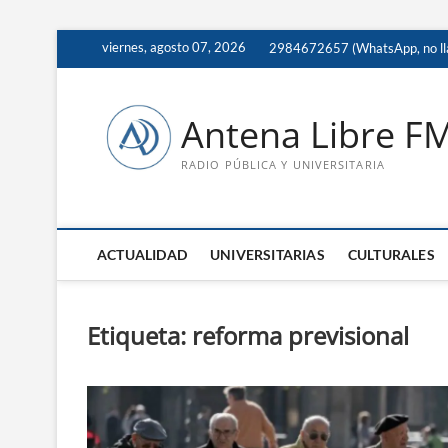
Saltar
viernes, agosto 07, 2026
2984672657 (WhatsApp, no ll
al
contenido
Antena Libre F
RADIO PÚBLICA Y UNIVERSITARIA
ACTUALIDAD
UNIVERSITARIAS
CULTURALES
Etiqueta:
reforma previsional