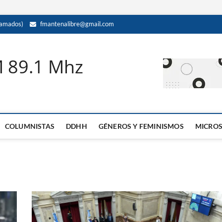
amados)
fmantenalibre@gmail.com
M 89.1 Mhz
COLUMNISTAS
DDHH
GÉNEROS Y FEMINISMOS
MICRO