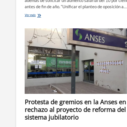
además de solicitar un aumento salarial del 10 por cien
antes de fin de año. “Unificar el planteo de oposición a…
Gremios
Ver más
rionegrinos
rechazaron
reforma
previsional
y
exigieron
aumento
del
10
por
ciento
Protesta de gremios en la Anses en
rechazo al proyecto de reforma del
sistema jubilatorio