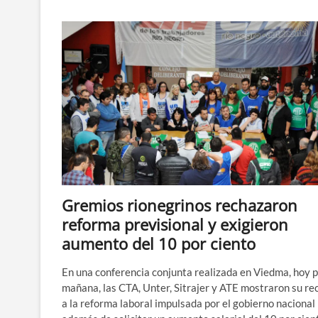
sobre
«desfinanciamiento
de
la
seguridad
social»
Gremios rionegrinos rechazaron
reforma previsional y exigieron
aumento del 10 por ciento
En una conferencia conjunta realizada en Viedma, hoy p
mañana, las CTA, Unter, Sitrajer y ATE mostraron su re
a la reforma laboral impulsada por el gobierno nacional