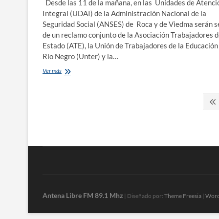
Desde las 11 de la mañana, en las Unidades de Atenci
Integral (UDAI) de la Administración Nacional de la
Seguridad Social (ANSES) de Roca y de Viedma serán 
de un reclamo conjunto de la Asociación Trabajadores d
Estado (ATE), la Unión de Trabajadores de la Educación
Río Negro (Unter) y la…
Protesta
Ver más
de
gremios
Paginación
en
la
de
Anses
en
entradas
rechazo
al
proyecto
de
reforma
del
sistema
jubilatorio
Antena Libre FM 89.1 Mhz
| Diseñado por:
Theme Freesia
|
Word