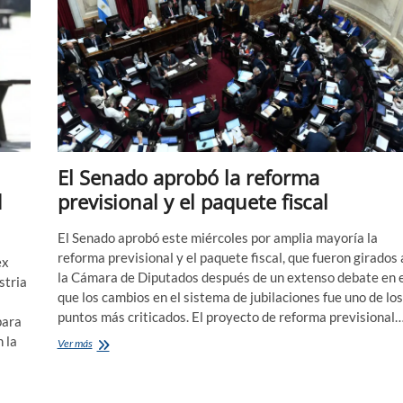
El Senado aprobó la reforma
d
previsional y el paquete fiscal
El Senado aprobó este miércoles por amplia mayoría la
reforma previsional y el paquete fiscal, que fueron girados 
ex
la Cámara de Diputados después de un extenso debate en e
stria
que los cambios en el sistema de jubilaciones fue uno de los
puntos más criticados. El proyecto de reforma previsional
para
 la
El
Ver más
Senado
aprobó
la