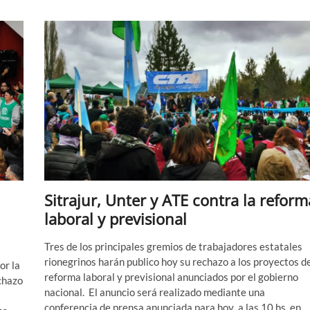
reforma
previsional
y
el
paquete
fiscal
Sitrajur, Unter y ATE contra la reform
laboral y previsional
Tres de los principales gremios de trabajadores estatales
rionegrinos harán publico hoy su rechazo a los proyectos d
or la
reforma laboral y previsional anunciados por el gobierno
chazo
nacional. El anuncio será realizado mediante una
conferencia de prensa anunciada para hoy a las 10 hs. en