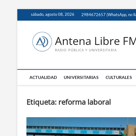
Saltar
sábado, agosto 08, 2026
2984672657 (WhatsApp, no ll
al
contenido
Antena Libre F
RADIO PÚBLICA Y UNIVERSITARIA
ACTUALIDAD
UNIVERSITARIAS
CULTURALES
Etiqueta:
reforma laboral