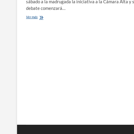
sábado a la madrugada la iniciativa a la Cámara Alta y 
debate comenzará…
Reforma
Ver más
laboral:
esta
semana
se
discute
en
el
Senado