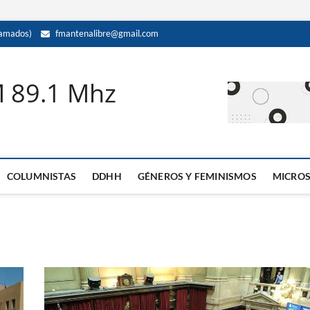
amados)
fmantenalibre@gmail.com
M 89.1 Mhz
COLUMNISTAS
DDHH
GÉNEROS Y FEMINISMOS
MICRO