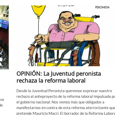
será
tratado
en
el
2018
OPINIÓN: La Juventud peronista
rechaza la reforma laboral
Desde la Juventud Peronista queremos expresar nuestro
rechazo al anteproyecto de la reforma laboral impulsada p
rse
el gobierno nacional. Nos vemos más que obligados a
de
manifestarnos en contra de esta reforma aterrorizante qu
pretende Mauricio Macri. El borrador de la Reforma Labora