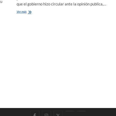
su
que el gobierno hizo circular ante la opinión publica,…
OPINIÓN:
Ver más
La
Juventud
peronista
rechaza
la
reforma
laboral
Facebook
Instagram
Twitter
LinkedIn
En