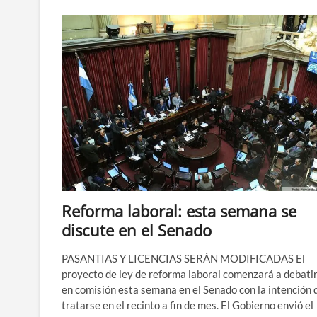
la
marcha
para
este
miércoles
29
Reforma laboral: esta semana se
discute en el Senado
PASANTIAS Y LICENCIAS SERÁN MODIFICADAS El
proyecto de ley de reforma laboral comenzará a debati
en comisión esta semana en el Senado con la intención 
tratarse en el recinto a fin de mes. El Gobierno envió el