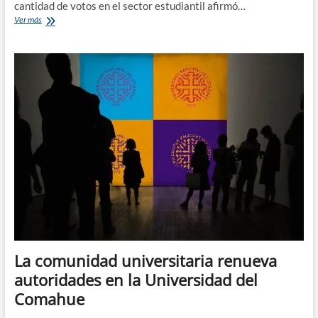
cantidad de votos en el sector estudiantil afirmó…
Elecciones
Ver más
en
la
UNCo
:
«Un
70
por
ciento
votó
por
una
alternativa»
La comunidad universitaria renueva
autoridades en la Universidad del
Comahue