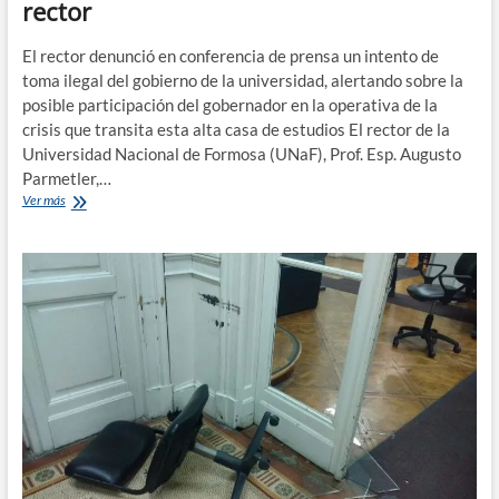
rector
El rector denunció en conferencia de prensa un intento de
toma ilegal del gobierno de la universidad, alertando sobre la
posible participación del gobernador en la operativa de la
crisis que transita esta alta casa de estudios El rector de la
Universidad Nacional de Formosa (UNaF), Prof. Esp. Augusto
Parmetler,…
Universidad
Ver más
Nacional
de
Formosa:
denuncian
intento
de
destitución
del
rector