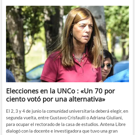
en
la
UNCo:
los
candidatos
se
muestran
confiados
en
ganar
Elecciones en la UNCo : «Un 70 por
ciento votó por una alternativa»
El 2, 3 y 4 de junio la comunidad universitaria deberá elegir, en
segunda vuelta, entre Gustavo Crisfaulli o Adriana Giuliani,
para ocupar el rectorado de la casa de estudios. Antena Libre
dialogó con la docente e investigadora que tuvo una gran