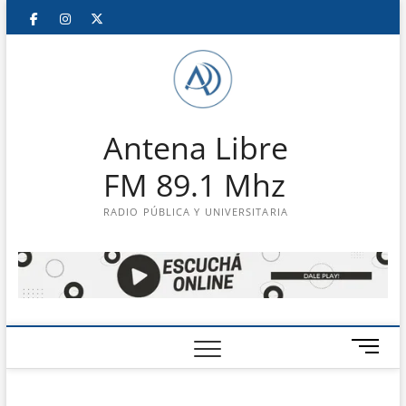
Saltar
Facebook
Instagram
Twitter
LinkedIn
En
al
contenido
vivo
Antena Libre
FM 89.1 Mhz
RADIO PÚBLICA Y UNIVERSITARIA
B
o
t
ó