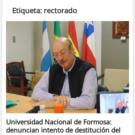
n
Etiqueta:
rectorado
d
e
m
e
n
ú
Universidad Nacional de Formosa:
denuncian intento de destitución del