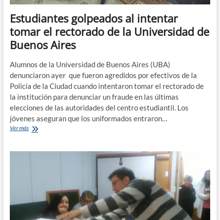
Estudiantes golpeados al intentar
tomar el rectorado de la Universidad de
Buenos Aires
Alumnos de la Universidad de Buenos Aires (UBA)
denunciaron ayer que fueron agredidos por efectivos de la
Policía de la Ciudad cuando intentaron tomar el rectorado de
la institución para denunciar un fraude en las últimas
elecciones de las autoridades del centro estudiantil. Los
jóvenes aseguran que los uniformados entraron…
Estudiantes
Ver más
golpeados
al
intentar
tomar
el
rectorado
de
la
Universidad
de