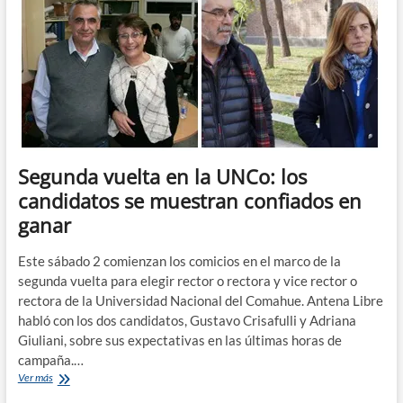
será
el
próximo
rector
o
rectora
de
la
UNCo
Segunda vuelta en la UNCo: los
candidatos se muestran confiados en
ganar
Este sábado 2 comienzan los comicios en el marco de la
segunda vuelta para elegir rector o rectora y vice rector o
rectora de la Universidad Nacional del Comahue. Antena Libre
habló con los dos candidatos, Gustavo Crisafulli y Adriana
Giuliani, sobre sus expectativas en las últimas horas de
campaña.…
Segunda
Ver más
vuelta