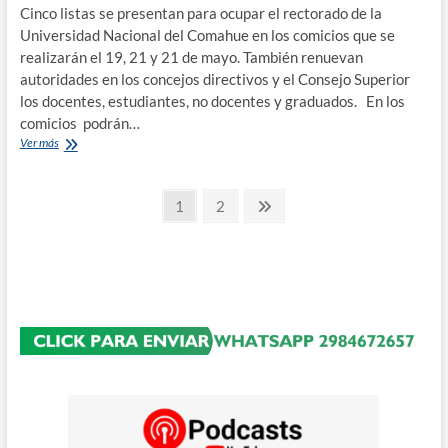
Cinco listas se presentan para ocupar el rectorado de la
Universidad Nacional del Comahue en los comicios que se
realizarán el 19, 21 y 21 de mayo. También renuevan
autoridades en los concejos directivos y el Consejo Superior
los docentes, estudiantes, no docentes y graduados. En los
comicios podrán…
La
Ver más
comunidad
universitaria
Paginación
renueva
Página
Página
Página
1
2
autoridades
siguiente
de
en
la
entradas
Universidad
del
Comahue