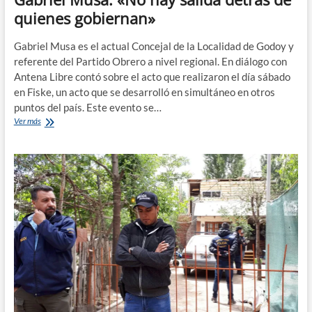
quienes gobiernan»
Gabriel Musa es el actual Concejal de la Localidad de Godoy y
referente del Partido Obrero a nivel regional. En diálogo con
Antena Libre contó sobre el acto que realizaron el día sábado
en Fiske, un acto que se desarrolló en simultáneo en otros
puntos del país. Este evento se…
Gabriel
Ver más
Musa:
«No
hay
salida
detrás
de
quienes
gobiernan»