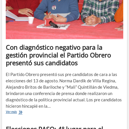
Humanos
Con diagnóstico negativo para la
gestión provincial el Partido Obrero
presentó sus candidatos
El Partido Obrero presentó sus pre candidatos de cara a las
elecciones del 13 de agosto. Norma Dardik de Villa Regina,
Alejandro Britos de Bariloche y “Mali” Quintillán de Viedma,
brindaron una conferencia de prensa donde realizaron un
diagnóstico de la política provincial actual. Los pre candidatos
hicieron hincapié en la…
Con
Ver más
diagnóstico
negativo
Elecciones PASO: 4° lugar para el
para