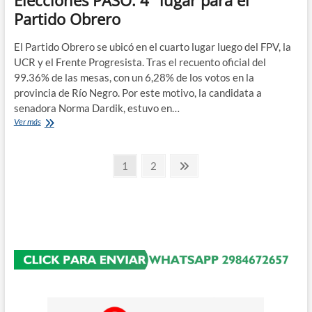
la
Partido Obrero
gestión
provincial
el
El Partido Obrero se ubicó en el cuarto lugar luego del FPV, la
Partido
UCR y el Frente Progresista. Tras el recuento oficial del
Obrero
99.36% de las mesas, con un 6,28% de los votos en la
presentó
provincia de Río Negro. Por este motivo, la candidata a
sus
senadora Norma Dardik, estuvo en…
candidatos
Elecciones
Ver más
PASO:
4°
Paginación
lugar
Página
Página
Página
1
2
para
siguiente
de
el
Partido
entradas
Obrero