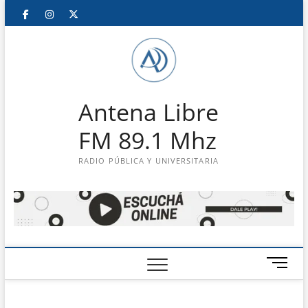
Saltar
Facebook
Instagram
Twitter
LinkedIn
En
al
contenido
vivo
Antena Libre
FM 89.1 Mhz
RADIO PÚBLICA Y UNIVERSITARIA
B
o
t
ó