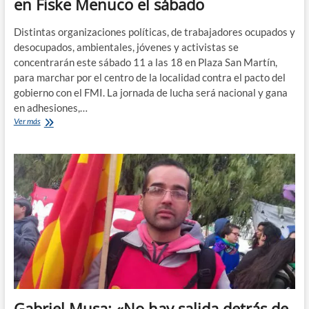
en Fiske Menuco el sábado
Distintas organizaciones políticas, de trabajadores ocupados y
desocupados, ambientales, jóvenes y activistas se
concentrarán este sábado 11 a las 18 en Plaza San Martín,
para marchar por el centro de la localidad contra el pacto del
gobierno con el FMI. La jornada de lucha será nacional y gana
en adhesiones,…
Convocan
Ver más
a
una
marcha
contra
el
FMI
en
Fiske
Menuco
el
sábado
Gabriel Musa: «No hay salida detrás de