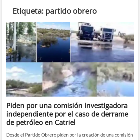
n
Etiqueta:
partido obrero
d
e
m
e
n
ú
Piden por una comisión investigadora
independiente por el caso de derrame
de petróleo en Catriel
Desde el Partido Obrero piden por la creación de una comisión