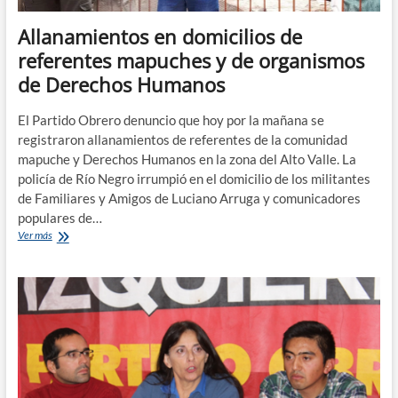
Allanamientos en domicilios de
referentes mapuches y de organismos
de Derechos Humanos
El Partido Obrero denuncio que hoy por la mañana se
registraron allanamientos de referentes de la comunidad
mapuche y Derechos Humanos en la zona del Alto Valle. La
policía de Río Negro irrumpió en el domicilio de los militantes
de Familiares y Amigos de Luciano Arruga y comunicadores
populares de…
Allanamientos
Ver más
en
domicilios
de
referentes
mapuches
y
de
organismos
de
Derechos