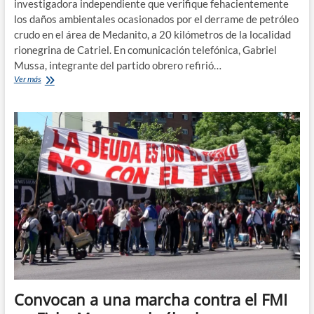
investigadora independiente que verifique fehacientemente
los daños ambientales ocasionados por el derrame de petróleo
crudo en el área de Medanito, a 20 kilómetros de la localidad
rionegrina de Catriel. En comunicación telefónica, Gabriel
Mussa, integrante del partido obrero refirió…
Piden
Ver más
por
una
comisión
investigadora
independiente
por
el
caso
de
derrame
de
petróleo
en
Catriel
Convocan a una marcha contra el FMI