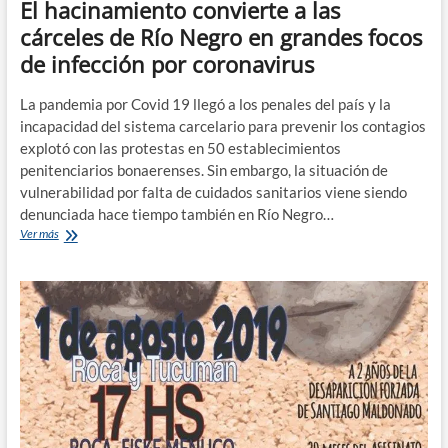
El hacinamiento convierte a las
cárceles de Río Negro en grandes focos
de infección por coronavirus
La pandemia por Covid 19 llegó a los penales del país y la
incapacidad del sistema carcelario para prevenir los contagios
explotó con las protestas en 50 establecimientos
penitenciarios bonaerenses. Sin embargo, la situación de
vulnerabilidad por falta de cuidados sanitarios viene siendo
denunciada hace tiempo también en Río Negro…
El
Ver más
hacinamiento
convierte
a
las
cárceles
de
Río
Negro
en
grandes
focos