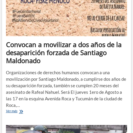
de
infección
por
coronavirus
Convocan a movilizar a dos años de la
desaparición forzada de Santiago
Maldonado
Organizaciones de derechos humanos convocan a una
movilización por Santiago Maldonado, a cumplirse dos años de
su desaparición forzada, también se cumplen 20 meses del
asesinato de Rafeal Nahuel. Será El jueves 1ero de Agosto a
las 17 en la esquina Avenida Roca y Tucumán de la ciudad de
Roca,…
Convocan
Ver más
a
movilizar
a
dos