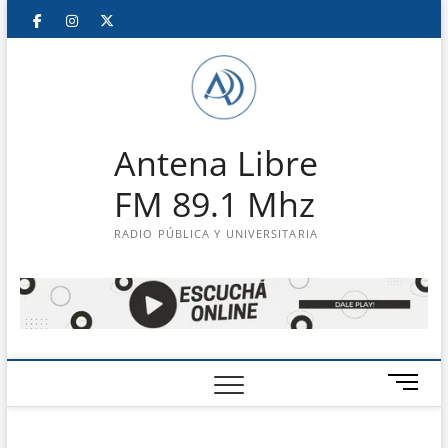
Saltar
Facebook
Instagram
Twitter
LinkedIn
En
al
contenido
vivo
Antena Libre
FM 89.1 Mhz
RADIO PÚBLICA Y UNIVERSITARIA
B
o
t
ó