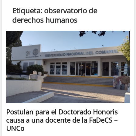
n
Etiqueta:
observatorio de
d
derechos humanos
e
m
e
n
ú
Postulan para el Doctorado Honoris
causa a una docente de la FaDeCS –
UNCo