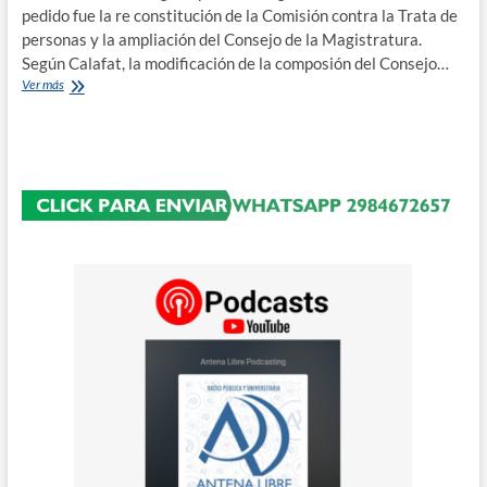
pedido fue la re constitución de la Comisión contra la Trata de
ingresar
a
personas y la ampliación del Consejo de la Magistratura.
Tribunales
Según Calafat, la modificación de la composión del Consejo…
Integrantes
Ver más
del
Observatorio
de
Derechos
Humanos
se
reunieron
con
el
vicegobernador