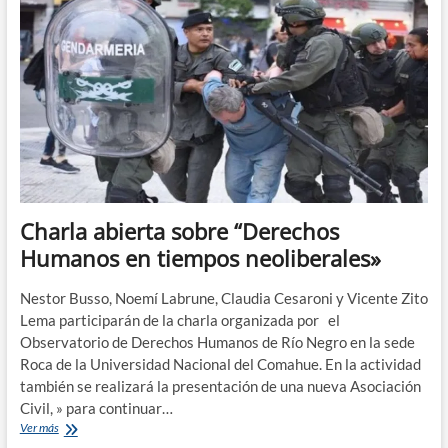
años
de
la
desaparición
forzada
de
Santiago
Maldonado
Charla abierta sobre “Derechos
Humanos en tiempos neoliberales»
Nestor Busso, Noemí Labrune, Claudia Cesaroni y Vicente Zito
Lema participarán de la charla organizada por el
Observatorio de Derechos Humanos de Río Negro en la sede
Roca de la Universidad Nacional del Comahue. En la actividad
también se realizará la presentación de una nueva Asociación
Civil, » para continuar…
Charla
Ver más
abierta