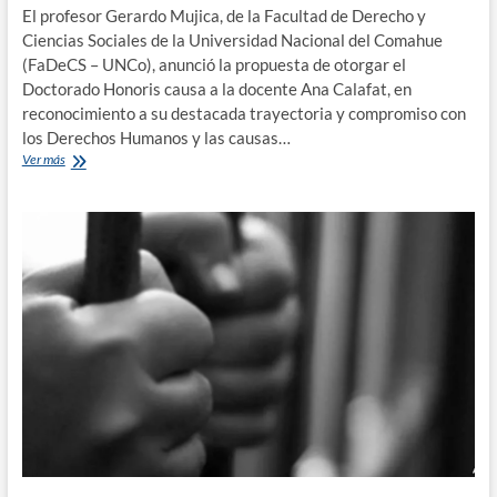
El profesor Gerardo Mujica, de la Facultad de Derecho y
Ciencias Sociales de la Universidad Nacional del Comahue
(FaDeCS – UNCo), anunció la propuesta de otorgar el
Doctorado Honoris causa a la docente Ana Calafat, en
reconocimiento a su destacada trayectoria y compromiso con
los Derechos Humanos y las causas…
Postulan
Ver más
para
el
Doctorado
Honoris
causa
a
una
docente
de
la
FaDeCS
–
UNCo