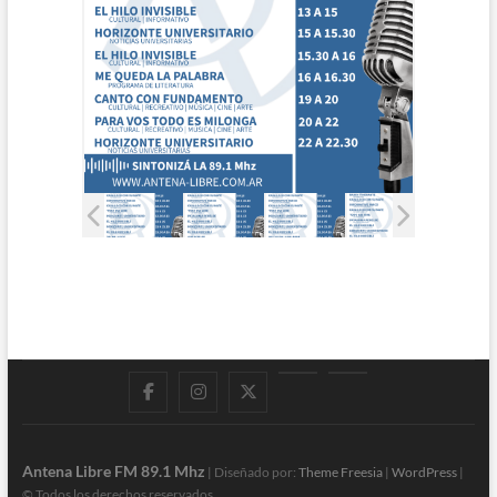
Facebook
Instagram
Twitter
LinkedIn
En
vivo
Antena Libre FM 89.1 Mhz
| Diseñado por:
Theme Freesia
|
WordPress
|
© Todos los derechos reservados