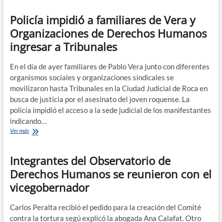
sobre
Policía impidió a familiares de Vera y
“Derechos
Humanos
Organizaciones de Derechos Humanos
en
ingresar a Tribunales
tiempos
neoliberales»
En el día de ayer familiares de Pablo Vera junto con diferentes
organismos sociales y organizaciones sindicales se
movilizaron hasta Tribunales en la Ciudad Judicial de Roca en
busca de justicia por el asesinato del joven roquense. La
policía impidió el acceso a la sede judicial de los manifestantes
indicando…
Policía
Ver más
impidió
a
Integrantes del Observatorio de
familiares
de
Derechos Humanos se reunieron con el
Vera
vicegobernador
y
Organizaciones
de
Carlos Peralta recibió el pedido para la creación del Comité
Derechos
contra la tortura segú explicó la abogada Ana Calafat. Otro
Humanos