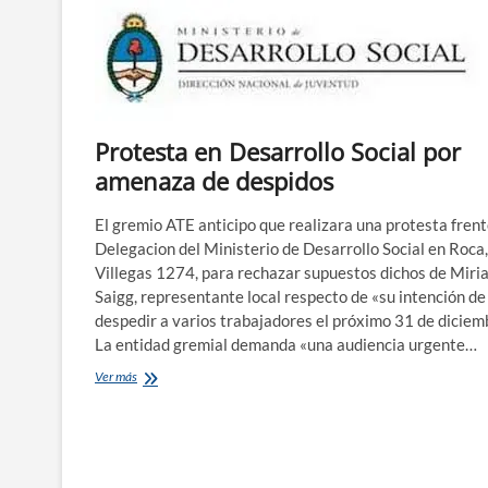
prueba
el
Municipio
de
Roca
acusó
a
Saigg
Protesta en Desarrollo Social por
de
amenaza de despidos
instigar
tomas
de
El gremio ATE anticipo que realizara una protesta frent
terrenos
Delegacion del Ministerio de Desarrollo Social en Roca,
Villegas 1274, para rechazar supuestos dichos de Miri
Saigg, representante local respecto de «su intención de
despedir a varios trabajadores el próximo 31 de diciem
La entidad gremial demanda «una audiencia urgente…
Protesta
Ver más
en
Desarrollo
Social
por
amenaza