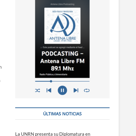
n
ú
n
n
ÚLTIMAS NOTICIAS
La UNRN presenta su Diplomatura en