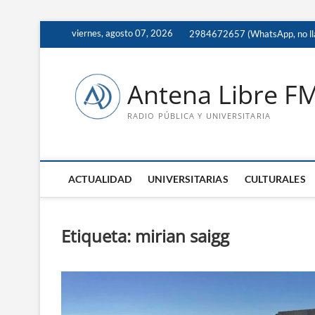
Saltar
viernes, agosto 07, 2026
2984672657 (WhatsApp, no ll
al
contenido
Antena Libre F
RADIO PÚBLICA Y UNIVERSITARIA
ACTUALIDAD
UNIVERSITARIAS
CULTURALES
Etiqueta:
mirian saigg