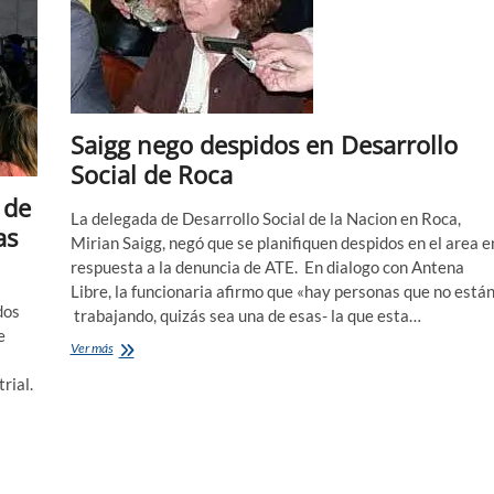
Saigg nego despidos en Desarrollo
Social de Roca
 de
La delegada de Desarrollo Social de la Nacion en Roca,
as
Mirian Saigg, negó que se planifiquen despidos en el area e
respuesta a la denuncia de ATE. En dialogo con Antena
Libre, la funcionaria afirmo que «hay personas que no está
dos
trabajando, quizás sea una de esas- la que esta…
e
Saigg
Ver más
nego
rial.
despidos
en
Desarrollo
Social
de
Roca