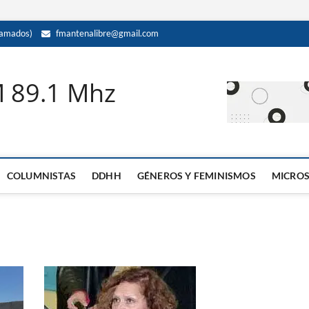
amados)
fmantenalibre@gmail.com
M 89.1 Mhz
COLUMNISTAS
DDHH
GÉNEROS Y FEMINISMOS
MICRO