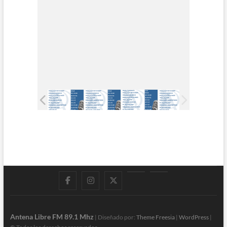
Facebook
Instagram
Twitter
LinkedIn
En
vivo
Antena Libre FM 89.1 Mhz
| Diseñado por:
Theme Freesia
|
WordPress
|