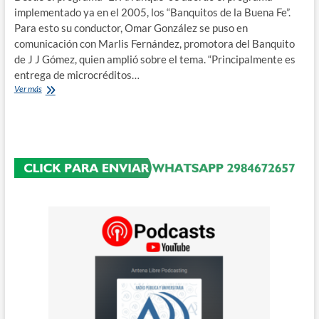
descarga
implementado ya en el 2005, los “Banquitos de la Buena Fe”.
de
Para esto su conductor, Omar González se puso en
yeso
en
comunicación con Marlis Fernández, promotora del Banquito
Gómez
de J J Gómez, quien amplió sobre el tema. “Principalmente es
entrega de microcréditos…
Nueva
Ver más
Feria
del
Banquito
de
J.J.
Gómez