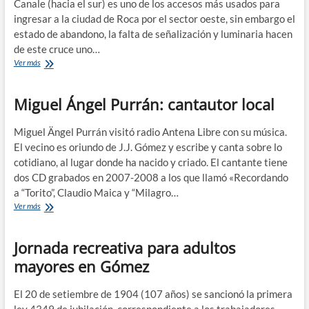
Canale (hacia el sur) es uno de los accesos más usados para
ingresar a la ciudad de Roca por el sector oeste, sin embargo el
estado de abandono, la falta de señalización y luminaria hacen
de este cruce uno…
Juntarán
Ver más
firmas
para
Miguel Ángel Purrán: cantautor local
poner
semáforos
en
Miguel Ängel Purrán visitó radio Antena Libre con su música.
el
El vecino es oriundo de J.J. Gómez y escribe y canta sobre lo
cruce
cotidiano, al lugar donde ha nacido y criado. El cantante tiene
de
ruta
dos CD grabados en 2007-2008 a los que llamó «Recordando
22
a “Torito”, Claudio Maica y “Milagro…
y
Miguel
Ver más
calle
Ángel
Félix
Purrán:
Heredia
Jornada recreativa para adultos
cantautor
local
mayores en Gómez
El 20 de setiembre de 1904 (107 años) se sancionó la primera