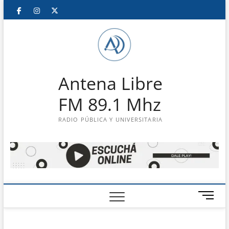
Saltar
Facebook
Instagram
Twitter
LinkedIn
En
al
contenido
vivo
Antena Libre
FM 89.1 Mhz
RADIO PÚBLICA Y UNIVERSITARIA
B
o
t
ó