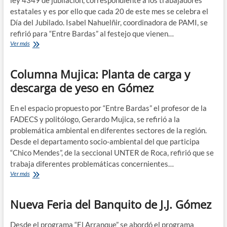
ley 4349 de jubilación, correspondiente a los trabajadores
estatales y es por ello que cada 20 de este mes se celebra el
Día del Jubilado. Isabel Nahuelñir, coordinadora de PAMI, se
refirió para “Entre Bardas” al festejo que vienen…
Jornada
Ver más
recreativa
para
Columna Mujica: Planta de carga y
adultos
mayores
descarga de yeso en Gómez
en
Gómez
En el espacio propuesto por “Entre Bardas” el profesor de la
FADECS y politólogo, Gerardo Mujica, se refirió a la
problemática ambiental en diferentes sectores de la región.
Desde el departamento socio-ambiental del que participa
“Chico Mendes”, de la seccional UNTER de Roca, refirió que se
trabaja diferentes problemáticas concernientes…
Columna
Ver más
Mujica:
Planta
Nueva Feria del Banquito de J.J. Gómez
de
carga
y
Desde el programa “El Arranque” se abordó el programa