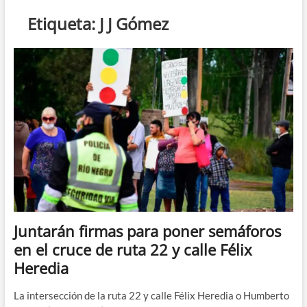
n
Etiqueta:
J J Gómez
d
e
m
e
n
ú
Juntarán firmas para poner semáforos
en el cruce de ruta 22 y calle Félix
Heredia
La intersección de la ruta 22 y calle Félix Heredia o Humberto