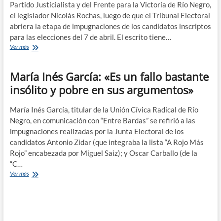
Partido Justicialista y del Frente para la Victoria de Río Negro,
el legislador Nicolás Rochas, luego de que el Tribunal Electoral
abriera la etapa de impugnaciones de los candidatos inscriptos
para las elecciones del 7 de abril. El escrito tiene…
La
Ver más
Justicia
debe
María Inés García: «Es un fallo bastante
decidir
sobre
insólito y pobre en sus argumentos»
la
impugnación
a
María Inés García, titular de la Unión Cívica Radical de Río
Weretilneck
Negro, en comunicación con “Entre Bardas” se refirió a las
impugnaciones realizadas por la Junta Electoral de los
candidatos Antonio Zidar (que integraba la lista “A Rojo Más
Rojo” encabezada por Miguel Saiz); y Oscar Carballo (de la
“C…
María
Ver más
Inés
García:
«Es
un
fallo