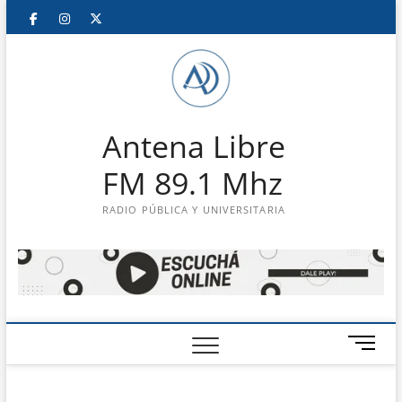
Saltar
Facebook
Instagram
Twitter
LinkedIn
En
al
contenido
vivo
Antena Libre
FM 89.1 Mhz
RADIO PÚBLICA Y UNIVERSITARIA
B
o
t
ó