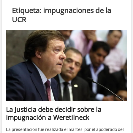
n
Etiqueta:
impugnaciones de la
d
UCR
e
m
e
n
ú
La Justicia debe decidir sobre la
impugnación a Weretilneck
La presentación fue realizada el martes por el apoderado del