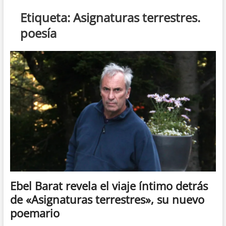
n
Etiqueta:
Asignaturas terrestres.
d
poesía
e
m
e
n
ú
Ebel Barat revela el viaje íntimo detrás
de «Asignaturas terrestres», su nuevo
poemario