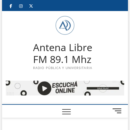
Saltar
Facebook
Instagram
Twitter
LinkedIn
En
al
contenido
vivo
Antena Libre
FM 89.1 Mhz
RADIO PÚBLICA Y UNIVERSITARIA
B
o
t
ó