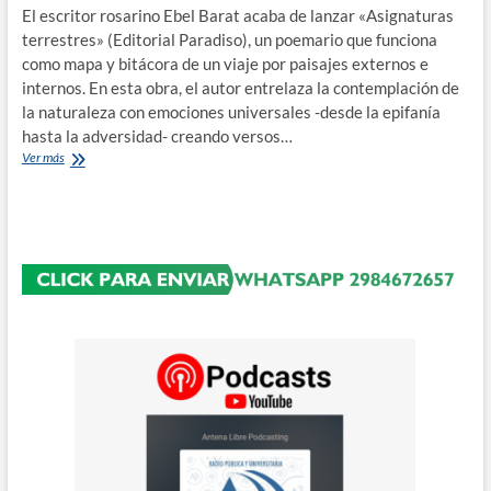
El escritor rosarino Ebel Barat acaba de lanzar «Asignaturas
terrestres» (Editorial Paradiso), un poemario que funciona
como mapa y bitácora de un viaje por paisajes externos e
internos. En esta obra, el autor entrelaza la contemplación de
la naturaleza con emociones universales -desde la epifanía
hasta la adversidad- creando versos…
Ebel
Ver más
Barat
revela
el
viaje
íntimo
detrás
de
«Asignaturas
terrestres»,
su
nuevo
poemario