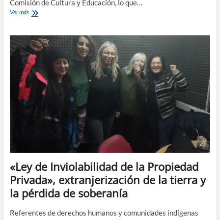
Comisión de Cultura y Educación, lo que…
Rechazan
Ver más
un
proyecto
que
buscaba
evitar
el
cierre
de
escuelas
rurales
«Ley de Inviolabilidad de la Propiedad
Privada», extranjerización de la tierra y
la pérdida de soberanía
Referentes de derechos humanos y comunidades indígenas