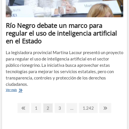
Río Negro debate un marco para
regular el uso de inteligencia artificial
en el Estado
La legisladora provincial Martina Lacour presentó un proyecto
para regular el uso de inteligencia artificial en el sector
público rionegrino. La iniciativa busca aprovechar estas
tecnologías para mejorar los servicios estatales, pero con
transparencia, controles y protección de los derechos
ciudadanos.
Río
Ver más
Negro
debate
Paginación
un
Página
Página
Página
Página
Página
Página
1
2
3
…
1.242
marco
anterior
siguiente
de
para
regular
entradas
el