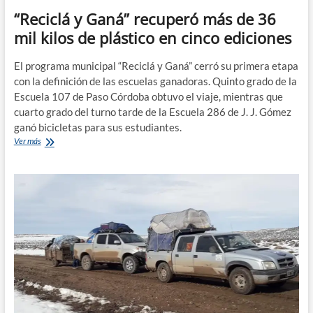
“Reciclá y Ganá” recuperó más de 36
mil kilos de plástico en cinco ediciones
El programa municipal “Reciclá y Ganá” cerró su primera etapa
con la definición de las escuelas ganadoras. Quinto grado de la
Escuela 107 de Paso Córdoba obtuvo el viaje, mientras que
cuarto grado del turno tarde de la Escuela 286 de J. J. Gómez
ganó bicicletas para sus estudiantes.
“Reciclá
Ver más
y
Ganá”
recuperó
más
de
36
mil
kilos
de
plástico
en
cinco
ediciones