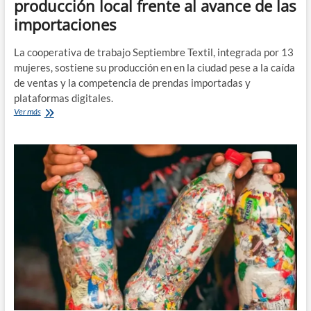
producción local frente al avance de las
importaciones
La cooperativa de trabajo Septiembre Textil, integrada por 13
mujeres, sostiene su producción en en la ciudad pese a la caída
de ventas y la competencia de prendas importadas y
plataformas digitales.
Septiembre
Ver más
Textil
apuesta
a
la
producción
local
frente
al
avance
de
las
importaciones