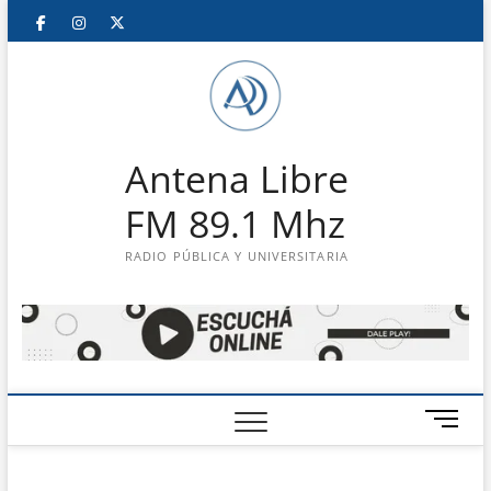
Saltar
Facebook
Instagram
Twitter
LinkedIn
En
al
contenido
vivo
Antena Libre
FM 89.1 Mhz
RADIO PÚBLICA Y UNIVERSITARIA
B
o
t
ó