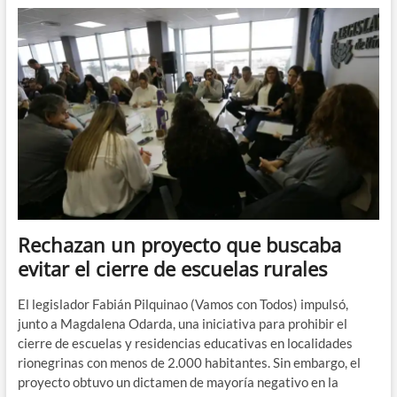
n
d
e
m
e
n
ú
Rechazan un proyecto que buscaba
evitar el cierre de escuelas rurales
El legislador Fabián Pilquinao (Vamos con Todos) impulsó,
junto a Magdalena Odarda, una iniciativa para prohibir el
cierre de escuelas y residencias educativas en localidades
rionegrinas con menos de 2.000 habitantes. Sin embargo, el
proyecto obtuvo un dictamen de mayoría negativo en la