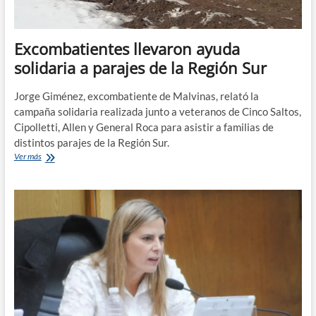
Excombatientes llevaron ayuda
solidaria a parajes de la Región Sur
Jorge Giménez, excombatiente de Malvinas, relató la
campaña solidaria realizada junto a veteranos de Cinco Saltos,
Cipolletti, Allen y General Roca para asistir a familias de
distintos parajes de la Región Sur.
Excombatientes
Ver más
llevaron
ayuda
solidaria
a
parajes
de
la
Región
Sur