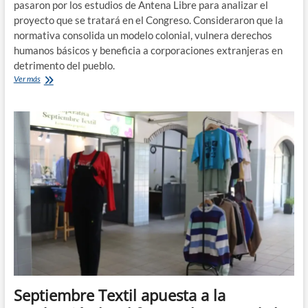
pasaron por los estudios de Antena Libre para analizar el
proyecto que se tratará en el Congreso. Consideraron que la
normativa consolida un modelo colonial, vulnera derechos
humanos básicos y beneficia a corporaciones extranjeras en
detrimento del pueblo.
«Ley
Ver más
de
Inviolabilidad
de
la
Propiedad
Privada»,
extranjerización
de
la
tierra
y
la
pérdida
de
soberanía
Septiembre Textil apuesta a la