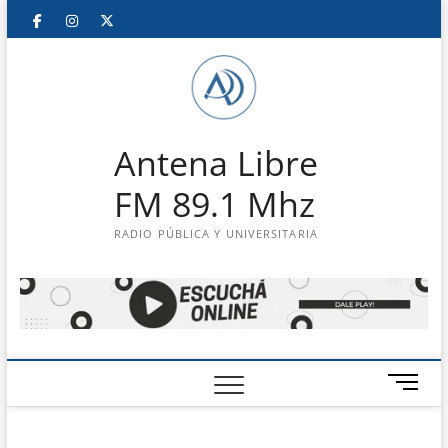
Saltar
Facebook
Instagram
Twitter
LinkedIn
En
al
contenido
vivo
Antena Libre
FM 89.1 Mhz
RADIO PÚBLICA Y UNIVERSITARIA
B
o
t
ó