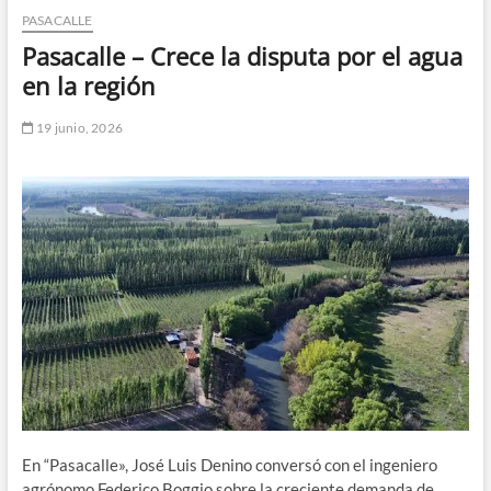
PASACALLE
n
d
Pasacalle – Crece la disputa por el agua
e
en la región
m
e
19 junio, 2026
n
ú
En “Pasacalle», José Luis Denino conversó con el ingeniero
agrónomo Federico Boggio sobre la creciente demanda de