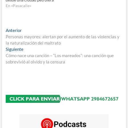
En «Pasacalle»
Navegación
Entrada
Anterior
anterior:
Personas mayores: alertan por el aumento de las violencias y
de
la naturalización del maltrato
entradas
Entrada
Siguiente
siguiente:
Cómo nace una canción – “Los mareados”: una canción que
sobrevivió al olvido y la censura