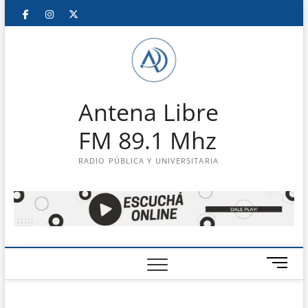
Saltar
Facebook
Instagram
Twitter
LinkedIn
En
al
contenido
vivo
Antena Libre
FM 89.1 Mhz
RADIO PÚBLICA Y UNIVERSITARIA
B
o
t
ó