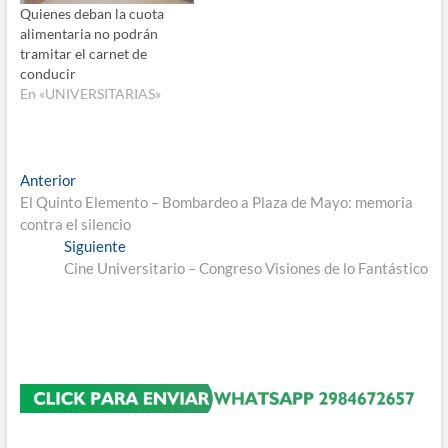
Quienes deban la cuota
alimentaria no podrán
tramitar el carnet de
conducir
En «UNIVERSITARIAS»
Navegación
Entrada
Anterior
anterior:
El Quinto Elemento – Bombardeo a Plaza de Mayo: memoria
de
contra el silencio
entradas
Entrada
Siguiente
siguiente:
Cine Universitario – Congreso Visiones de lo Fantástico