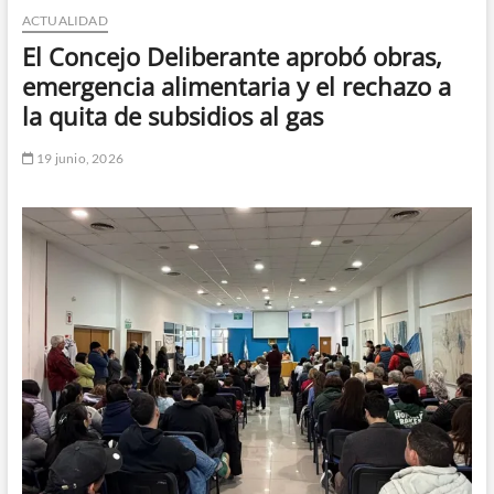
ACTUALIDAD
n
d
El Concejo Deliberante aprobó obras,
e
emergencia alimentaria y el rechazo a
m
la quita de subsidios al gas
e
n
19 junio, 2026
ú