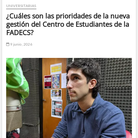
UNIVERSITARIAS
n
d
¿Cuáles son las prioridades de la nueva
e
gestión del Centro de Estudiantes de la
m
FADECS?
e
n
9 junio, 2026
ú