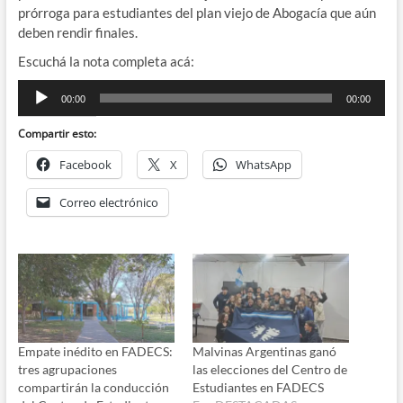
prórroga para estudiantes del plan viejo de Abogacía que aún
deben rendir finales.
Escuchá la nota completa acá:
Reproductor
00:00
00:00
de
audio
Compartir esto:
Facebook
X
WhatsApp
Correo electrónico
Empate inédito en FADECS:
Malvinas Argentinas ganó
tres agrupaciones
las elecciones del Centro de
compartirán la conducción
Estudiantes en FADECS