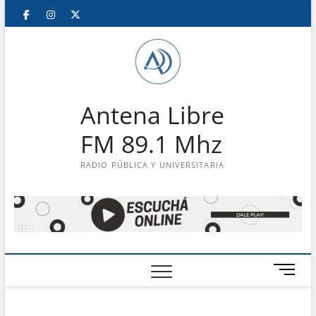
Saltar
Facebook
Instagram
Twitter
LinkedIn
En
al
contenido
vivo
Antena Libre
FM 89.1 Mhz
RADIO PÚBLICA Y UNIVERSITARIA
B
o
t
ó