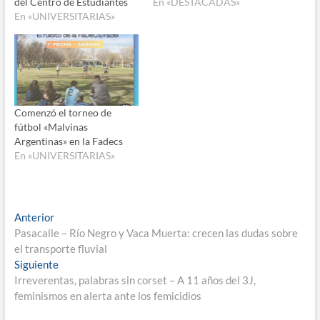
del Centro de Estudiantes
En «DESTACADAS»
En «UNIVERSITARIAS»
Comenzó el torneo de
fútbol «Malvinas
Argentinas» en la Fadecs
En «UNIVERSITARIAS»
Navegación
Entrada
Anterior
anterior:
Pasacalle – Río Negro y Vaca Muerta: crecen las dudas sobre
de
el transporte fluvial
entradas
Entrada
Siguiente
siguiente:
Irreverentas, palabras sin corset – A 11 años del 3J,
feminismos en alerta ante los femicidios