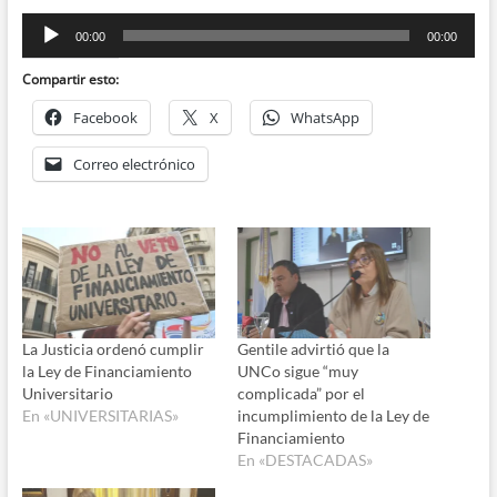
Reproductor
00:00
00:00
de
audio
Compartir esto:
Facebook
X
WhatsApp
Correo electrónico
La Justicia ordenó cumplir
Gentile advirtió que la
la Ley de Financiamiento
UNCo sigue “muy
Universitario
complicada” por el
En «UNIVERSITARIAS»
incumplimiento de la Ley de
Financiamiento
En «DESTACADAS»