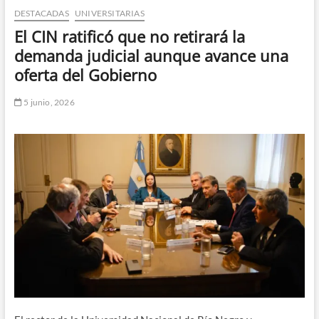
DESTACADAS
UNIVERSITARIAS
n
d
El CIN ratificó que no retirará la
e
demanda judicial aunque avance una
m
oferta del Gobierno
e
n
5 junio, 2026
ú