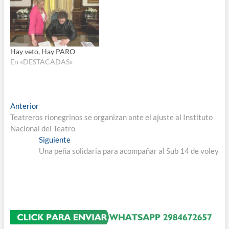
Hay veto, Hay PARO
En «DESTACADAS»
Navegación
Entrada
Anterior
anterior:
Teatreros rionegrinos se organizan ante el ajuste al Instituto
de
Nacional del Teatro
entradas
Entrada
Siguiente
siguiente:
Una peña solidaria para acompañar al Sub 14 de voley