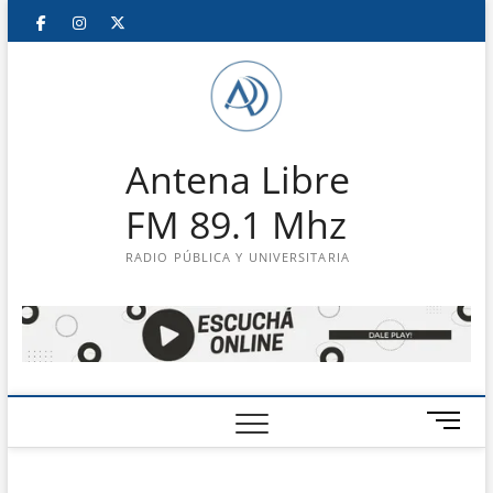
Saltar
Facebook
Instagram
Twitter
LinkedIn
En
al
contenido
vivo
Antena Libre
FM 89.1 Mhz
RADIO PÚBLICA Y UNIVERSITARIA
B
o
t
ó