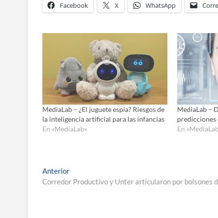
Facebook
X
WhatsApp
Corre
MediaLab – ¿El juguete espía? Riesgos de
MediaLab – D
la inteligencia artificial para las infancias
predicciones
En «MediaLab»
En «MediaLa
Navegación
Entrada
Anterior
anterior:
Corredor Productivo y Unter articularon por bolsones d
de
entradas