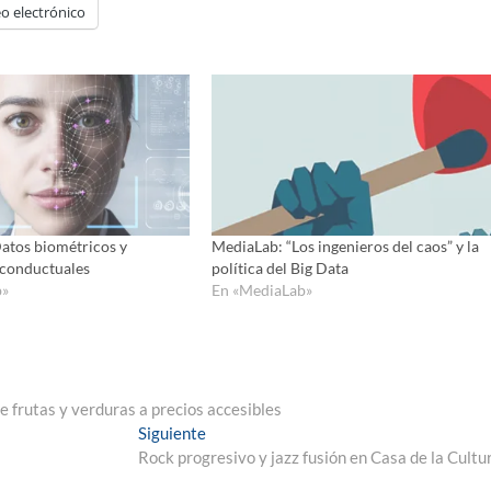
o electrónico
flecha
arriba/ab
para
aumenta
o
disminui
el
volumen
atos biométricos y
MediaLab: “Los ingenieros del caos” y la
 conductuales
política del Big Data
b»
En «MediaLab»
e frutas y verduras a precios accesibles
Entrada
Siguiente
siguiente:
Rock progresivo y jazz fusión en Casa de la Cultu