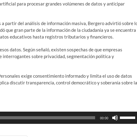
rtificial para procesar grandes volúmenes de datos y anticipar
 partir del análisis de información masiva, Bergero advirtió sobre l
dó que gran parte de la información de la ciudadanía ya se encuentra
atos educativos hasta registros tributarios y financieros.
 esos datos. Según señaló, existen sospechas de que empresas
e interrogantes sobre privacidad, segmentación política y
ersonales exige consentimiento informado y limita el uso de datos
mplica discutir transparencia, control democrático y soberanía sobre l
Utiliza
00:00
las
teclas
de