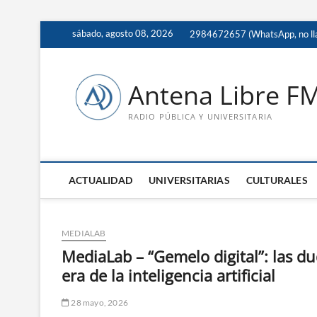
Saltar
sábado, agosto 08, 2026
2984672657 (WhatsApp, no ll
al
contenido
Antena Libre F
RADIO PÚBLICA Y UNIVERSITARIA
ACTUALIDAD
UNIVERSITARIAS
CULTURALES
MEDIALAB
MediaLab – “Gemelo digital”: las du
era de la inteligencia artificial
28 mayo, 2026