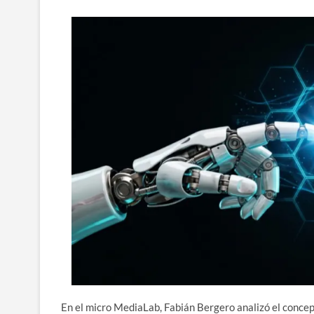
En el micro MediaLab, Fabián Bergero analizó el concep