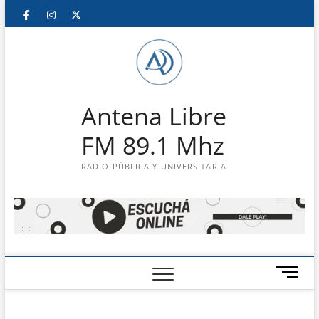
Saltar
Facebook
Instagram
Twitter
LinkedIn
En
al
contenido
vivo
Antena Libre
FM 89.1 Mhz
RADIO PÚBLICA Y UNIVERSITARIA
B
o
t
ó