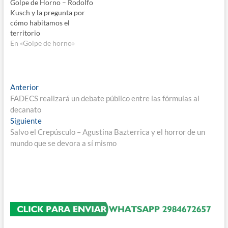
Golpe de Horno – Rodolfo
Kusch y la pregunta por
cómo habitamos el
territorio
En «Golpe de horno»
Navegación
Entrada
Anterior
anterior:
FADECS realizará un debate público entre las fórmulas al
de
decanato
entradas
Entrada
Siguiente
siguiente:
Salvo el Crepúsculo – Agustina Bazterrica y el horror de un
mundo que se devora a sí mismo