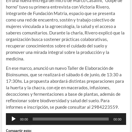
En una nueva entrega del micro de Marco Casalini, “Golpe de
horno” tuvo su primera entrevista con Victoria Rivero,
integrante de Fundación Matria, espacio que se presenta
como una red de encuentro, sostén y trabajo colectivo de
mujeres vinculada a la agroecología, la salud y el acceso a
saberes comunitarios. Durante la charla, Rivero explicó que la
organización busca sostener prácticas colaborativas,
recuperar conocimientos sobre el cuidado del suelo y
promover una mirada integral sobre la producción y la
medicina.
En ese marco, anunció un nuevo Taller de Elaboración de
Bioinsumos, que se realizará el sábado 6 de junio, de 13:30 a
17:30hs. La propuesta abordará distintas preparaciones para
la huerta y la chacra, con eje en macerados, infusiones,
decocciones y fermentaciones a base de plantas, además de
reflexionar sobre biodiversidad y salud del suelo. Para
informes e inscripción, se puede consultar al 2984223559.
Reproductor
00:00
00:00
de
audio
Compartir esto: