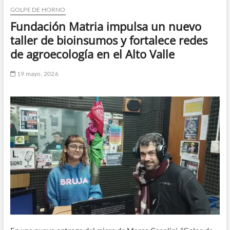
GOLPE DE HORNO
n
d
Fundación Matria impulsa un nuevo
e
taller de bioinsumos y fortalece redes
m
de agroecología en el Alto Valle
e
n
19 mayo, 2026
ú