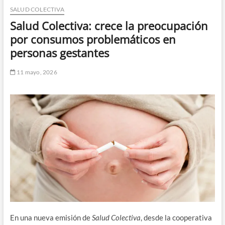
SALUD COLECTIVA
n
d
Salud Colectiva: crece la preocupación
e
por consumos problemáticos en
m
personas gestantes
e
n
11 mayo, 2026
ú
En una nueva emisión de
Salud Colectiva
, desde la cooperativa