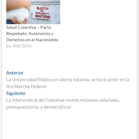
Salud Colectiva – Parto
Respetado: Autonomía y
Derechos en el Nacimiento
En «MICROS»
Navegación
Entrada
Anterior
anterior:
La Universidad Pública en alerta máxima, se hará sentir en la
de
4ta Marcha Federal
entradas
Entrada
Siguiente
siguiente:
La intersindical del Comahue reunió reclamos salariales,
presupuestarios y democráticos