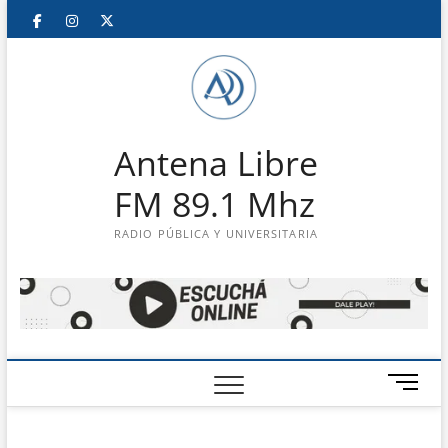
Saltar
Facebook
Instagram
Twitter
LinkedIn
En
al
contenido
vivo
Antena Libre
FM 89.1 Mhz
RADIO PÚBLICA Y UNIVERSITARIA
B
o
t
ó