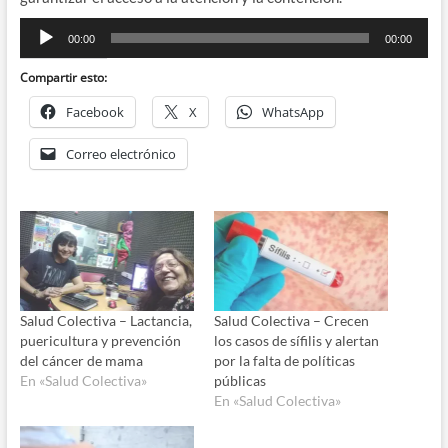
Reproductor
00:00
00:00
de
audio
Compartir esto:
Facebook
X
WhatsApp
Correo electrónico
Salud Colectiva – Lactancia,
Salud Colectiva – Crecen
puericultura y prevención
los casos de sífilis y alertan
del cáncer de mama
por la falta de políticas
En «Salud Colectiva»
públicas
En «Salud Colectiva»