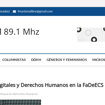
amados)
fmantenalibre@gmail.com
M 89.1 Mhz
COLUMNISTAS
DDHH
GÉNEROS Y FEMINISMOS
MICRO
gitales y Derechos Humanos en la FaDeECS
 enfoque en Derechos Humanos