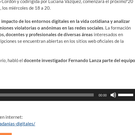
o Cordón y codirigida por Luciana Vázquez, comenzará el próximo*20
, los miércoles de 18 a 20.
 impacto de los entornos digitales en la vida cotidiana y analizar
iones violatorias o anónimas en las redes sociales
. La formación
os, docentes y profesionales de diversas áreas
interesados en
ipciones se encuentran abiertas en los sitios web oficiales de la
ario
, habló el
docente investigador Fernando Lanza parte del equip
Utiliza
00:00
las
teclas
de
en internet:
flecha
danias-digitales/
arriba/ab
para