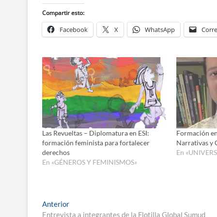
Compartir esto:
Facebook
X
WhatsApp
Corre
Las Revueltas – Diplomatura en ESI:
Formación en
formación feminista para fortalecer
Narrativas y C
derechos
En «UNIVERS
En «GÉNEROS Y FEMINISMOS»
Navegación
Entrada
Anterior
anterior:
Entrevista a integrantes de la Flotilla Global Sumud