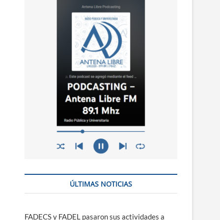
n
ú
ÚLTIMAS NOTICIAS
FADECS y FADEL pasaron sus actividades a