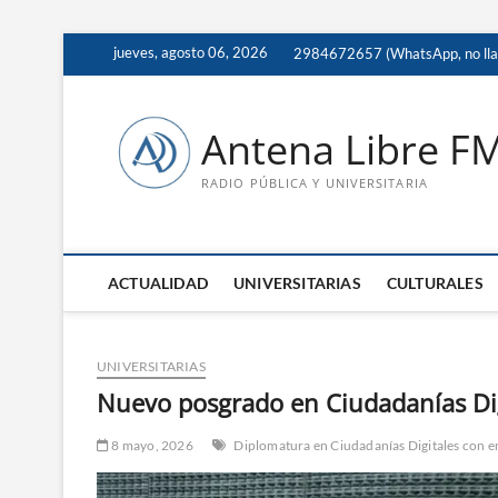
Saltar
jueves, agosto 06, 2026
2984672657 (WhatsApp, no ll
al
contenido
Antena Libre F
RADIO PÚBLICA Y UNIVERSITARIA
ACTUALIDAD
UNIVERSITARIAS
CULTURALES
UNIVERSITARIAS
Nuevo posgrado en Ciudadanías Di
8 mayo, 2026
Diplomatura en Ciudadanías Digitales con