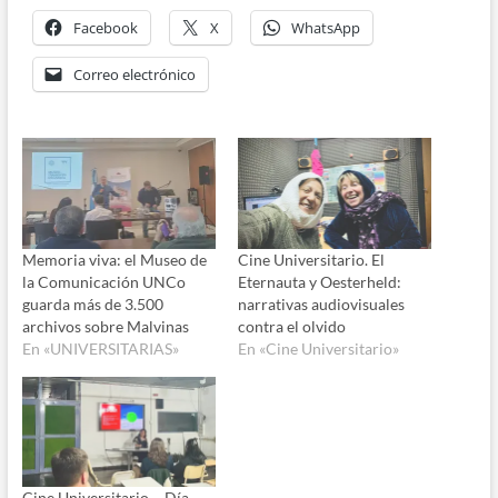
Facebook
X
WhatsApp
Correo electrónico
Memoria viva: el Museo de
Cine Universitario. El
la Comunicación UNCo
Eternauta y Oesterheld:
guarda más de 3.500
narrativas audiovisuales
archivos sobre Malvinas
contra el olvido
En «UNIVERSITARIAS»
En «Cine Universitario»
Cine Universitario – Día