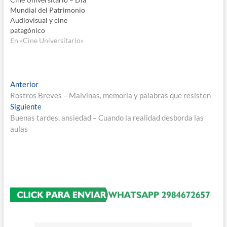
Mundial del Patrimonio
Audiovisual y cine
patagónico
En «Cine Universitario»
Navegación
Entrada
Anterior
anterior:
Rostros Breves – Malvinas, memoria y palabras que resisten
de
Entrada
Siguiente
entradas
siguiente:
Buenas tardes, ansiedad – Cuando la realidad desborda las
aulas