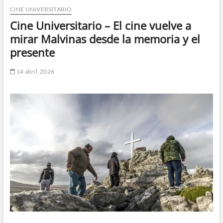
CINE UNIVERSITARIO
n
d
Cine Universitario – El cine vuelve a
e
mirar Malvinas desde la memoria y el
m
presente
e
n
14 abril, 2026
ú