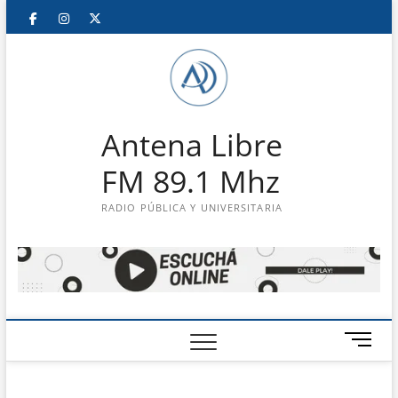
Saltar
Facebook
Instagram
Twitter
LinkedIn
En
al
contenido
vivo
Antena Libre
FM 89.1 Mhz
RADIO PÚBLICA Y UNIVERSITARIA
B
o
t
ó