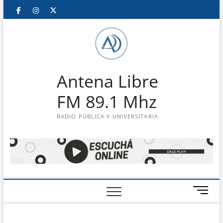
Saltar
Facebook
Instagram
Twitter
LinkedIn
En
al
contenido
vivo
Antena Libre
FM 89.1 Mhz
RADIO PÚBLICA Y UNIVERSITARIA
B
o
t
ó