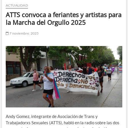
ACTUALIDAD
n
d
ATTS convoca a feriantes y artistas para
e
la Marcha del Orgullo 2025
m
e
7 noviembre, 2025
n
ú
Andy Gomez, integrante de Asociación de Trans y
Trabajadorxs Sexuales (ATTS), habló en la radio sobre las dos