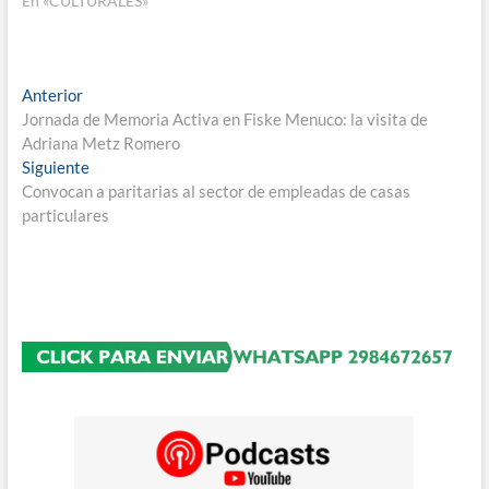
En «CULTURALES»
Navegación
Entrada
Anterior
anterior:
Jornada de Memoria Activa en Fiske Menuco: la visita de
de
Adriana Metz Romero
entradas
Entrada
Siguiente
siguiente:
Convocan a paritarias al sector de empleadas de casas
particulares