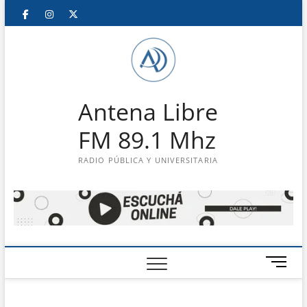
Saltar
Facebook
Instagram
Twitter
LinkedIn
En
al
contenido
vivo
Antena Libre
FM 89.1 Mhz
RADIO PÚBLICA Y UNIVERSITARIA
B
o
t
ó