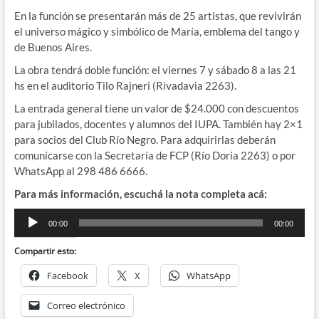
En la función se presentarán más de 25 artistas, que revivirán
el universo mágico y simbólico de María, emblema del tango y
de Buenos Aires.
La obra tendrá doble función: el viernes 7 y sábado 8 a las 21
hs en el auditorio Tilo Rajneri (Rivadavia 2263).
La entrada general tiene un valor de $24.000 con descuentos
para jubilados, docentes y alumnos del IUPA. También hay 2×1
para socios del Club Río Negro. Para adquirirlas deberán
comunicarse con la Secretaría de FCP (Río Doria 2263) o por
WhatsApp al 298 486 6666.
Para más información, escuchá la nota completa acá:
Reproductor
00:00
00:00
de
audio
Compartir esto:
Facebook
X
WhatsApp
Correo electrónico