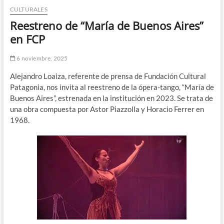
CULTURALES
n
d
Reestreno de “María de Buenos Aires”
e
en FCP
m
e
6 noviembre, 2025
n
Alejandro Loaiza, referente de prensa de Fundación Cultural
ú
Patagonia, nos invita al reestreno de la ópera-tango, “María de
Buenos Aires”, estrenada en la institución en 2023. Se trata de
una obra compuesta por Astor Piazzolla y Horacio Ferrer en
1968.