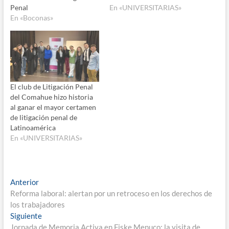
Penal
En «UNIVERSITARIAS»
En «Boconas»
El club de Litigación Penal
del Comahue hizo historia
al ganar el mayor certamen
de litigación penal de
Latinoamérica
En «UNIVERSITARIAS»
Navegación
Entrada
Anterior
anterior:
Reforma laboral: alertan por un retroceso en los derechos de
de
los trabajadores
entradas
Entrada
Siguiente
siguiente:
Jornada de Memoria Activa en Fiske Menuco: la visita de