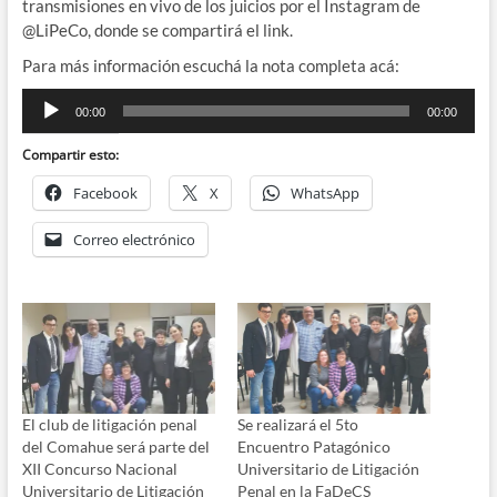
transmisiones en vivo de los juicios por el Instagram de
@LiPeCo, donde se compartirá el link.
Para más información escuchá la nota completa acá:
Reproductor
00:00
00:00
de
audio
Compartir esto:
Facebook
X
WhatsApp
Correo electrónico
El club de litigación penal
Se realizará el 5to
del Comahue será parte del
Encuentro Patagónico
XII Concurso Nacional
Universitario de Litigación
Universitario de Litigación
Penal en la FaDeCS