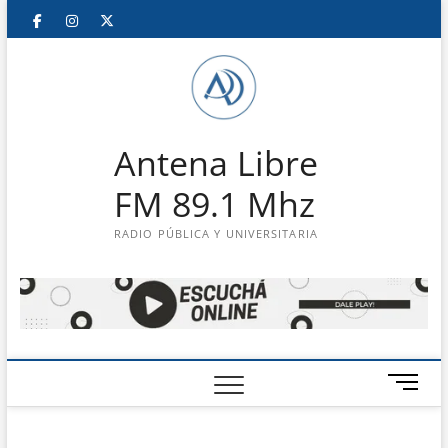
Saltar
Facebook
Instagram
Twitter
LinkedIn
En
al
contenido
vivo
Antena Libre
FM 89.1 Mhz
RADIO PÚBLICA Y UNIVERSITARIA
B
o
t
ó