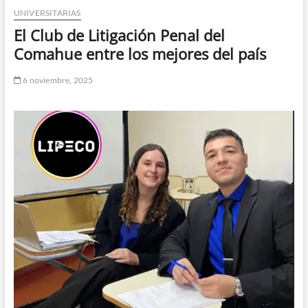
UNIVERSITARIAS
n
d
El Club de Litigación Penal del
e
Comahue entre los mejores del país
m
e
6 noviembre, 2025
n
ú