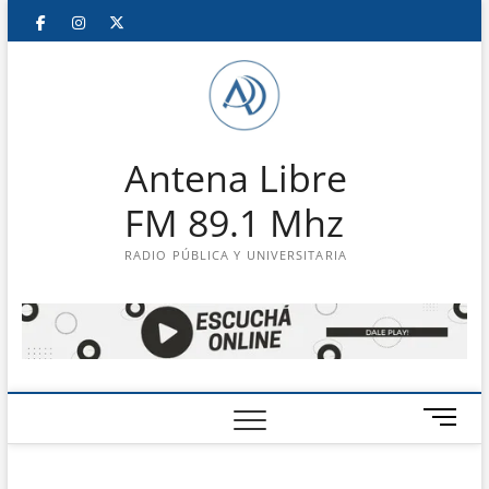
Saltar
Facebook
Instagram
Twitter
LinkedIn
En
al
contenido
vivo
Antena Libre
FM 89.1 Mhz
RADIO PÚBLICA Y UNIVERSITARIA
B
o
t
ó