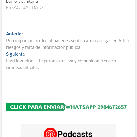
barrera sanitaria
En «ACTUALIDAD»
Navegación
Entrada
Anterior
anterior:
Preocupación por los almacenes subterráneos de gas en Allen:
de
riesgos y falta de información pública
entradas
Entrada
Siguiente
siguiente:
Las Revueltas – Esperanza activa y comunidad frente a
tiempos difíciles