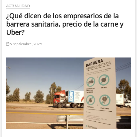
ACTUALIDAD
n
d
¿Qué dicen de los empresarios de la
e
barrera sanitaria, precio de la carne y
m
Uber?
e
n
9 septiembre, 2025
ú