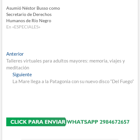
Asumió Néstor Busso como
Secretario de Derechos
Humanos de Río Negro
En «ESPECIALES»
Navegación
Entrada
Anterior
anterior:
Talleres virtuales para adultos mayores: memoria, viajes y
de
meditación
entradas
Entrada
Siguiente
siguiente:
La Mare llega a la Patagonia con su nuevo disco “Del Fuego”