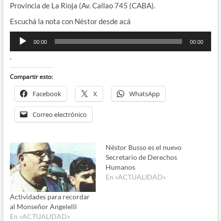
Provincia de La Rioja (Av. Callao 745 (CABA).
Escuchá la nota con Néstor desde acá
Reproductor
00:00
00:00
de
.
audio
Compartir esto:
Facebook
X
WhatsApp
Correo electrónico
Néstor Busso es el nuevo
Secretario de Derechos
Humanos
En «ACTUALIDAD»
Actividades para recordar
al Monseñor Angelelli
En «ACTUALIDAD»