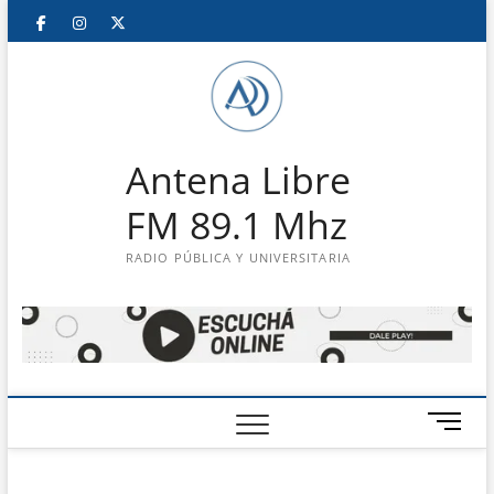
Saltar
Facebook
Instagram
Twitter
LinkedIn
En
al
contenido
vivo
Antena Libre
FM 89.1 Mhz
RADIO PÚBLICA Y UNIVERSITARIA
B
o
t
ó