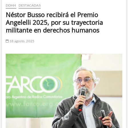
DDHH
DESTACADAS
n
d
Néstor Busso recibirá el Premio
e
Angelelli 2025, por su trayectoria
m
militante en derechos humanos
e
n
18 agosto, 2025
ú