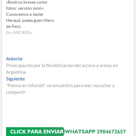
«Rostros breves como
fotos: versión mini»:
Conocemos a Javier
Heraud, poeta guerrillero
de Perú
En «MICROS»
Navegación
Entrada
Anterior
anterior:
Preocupación por la flexibilización del acceso a armas en
de
Argentina
entradas
Entrada
Siguiente
siguiente:
“Poesía en Infusión”: un encuentro para leer, escuchar y
compartir