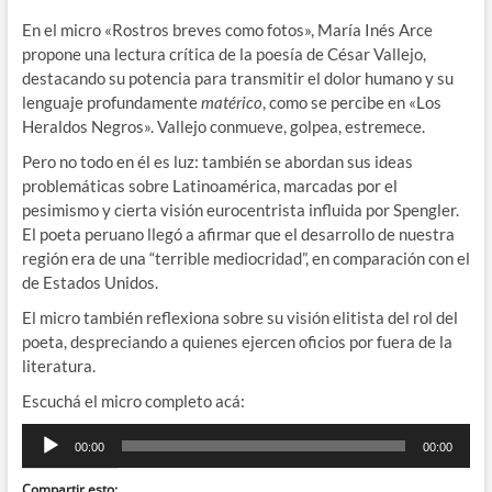
En el micro «Rostros breves como fotos», María Inés Arce
propone una lectura crítica de la poesía de César Vallejo,
destacando su potencia para transmitir el dolor humano y su
lenguaje profundamente
matérico
, como se percibe en «Los
Heraldos Negros». Vallejo conmueve, golpea, estremece.
Pero no todo en él es luz: también se abordan sus ideas
problemáticas sobre Latinoamérica, marcadas por el
pesimismo y cierta visión eurocentrista influida por Spengler.
El poeta peruano llegó a afirmar que el desarrollo de nuestra
región era de una “terrible mediocridad”, en comparación con el
de Estados Unidos.
El micro también reflexiona sobre su visión elitista del rol del
poeta, despreciando a quienes ejercen oficios por fuera de la
literatura.
Escuchá el micro completo acá:
Reproductor
00:00
00:00
de
audio
Compartir esto: