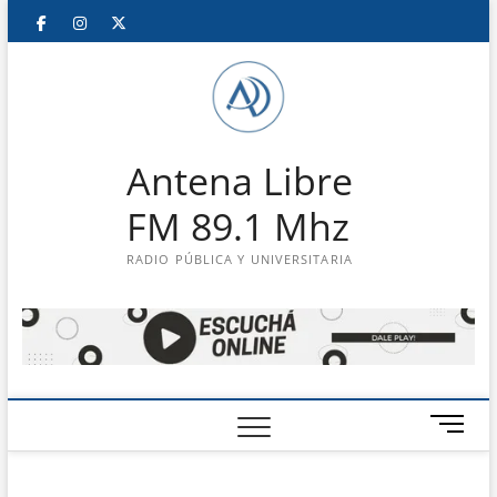
Saltar
Facebook
Instagram
Twitter
LinkedIn
En
al
contenido
vivo
Antena Libre
FM 89.1 Mhz
RADIO PÚBLICA Y UNIVERSITARIA
B
o
t
ó