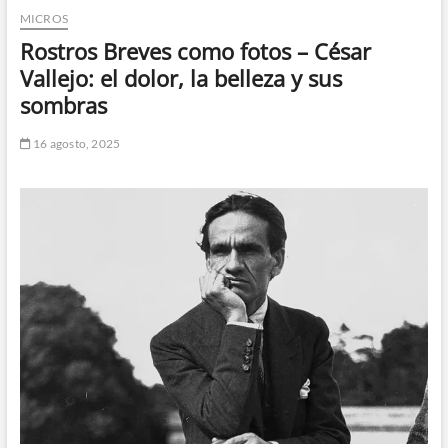
MICROS
n
d
Rostros Breves como fotos – César
e
Vallejo: el dolor, la belleza y sus
m
sombras
e
n
16 agosto, 2025
ú