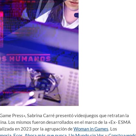
«Game Press», Sabrina Carré presentó videojuegos que retratan la
ntina. Los mismos fueron desarrollados en el marco de la «Ex- ESMA
alizada en 2023 por la agrupación de
Woman in Games
. Los
emoria
,
Ecos
,
Ahora más que nunca
,
Un Mundo sin Vos
y
Construyend