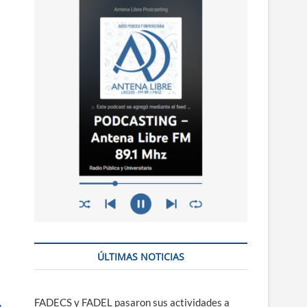
n
ú
ÚLTIMAS NOTICIAS
FADECS y FADEL pasaron sus actividades a
o