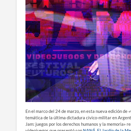
En el marco del 24 de marzo, en esta nueva edición de 
temática de la última dictadura cívico-militar en Arge
Jam:
juegos por los derechos humanos y la memoria» re
videojuegos que presentó son
NANÁ
,
El Jardín de la M