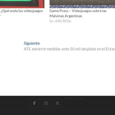
 ¿Qué onda los videojuegos
Game Press – Videojuegos sobre las
?
Malvinas Argentinas
»
En «MICROS»
Entrada
Siguiente
siguiente:
ATE advierte medidas ante 50 mil despidos en el Esta
Facebook
Instagram
Twitter
LinkedIn
En
vivo