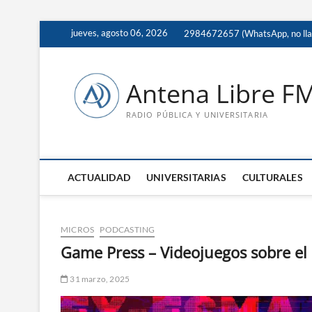
Saltar
jueves, agosto 06, 2026
2984672657 (WhatsApp, no ll
al
contenido
Antena Libre F
RADIO PÚBLICA Y UNIVERSITARIA
ACTUALIDAD
UNIVERSITARIAS
CULTURALES
MICROS
PODCASTING
Game Press – Videojuegos sobre el
31 marzo, 2025