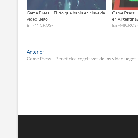
Game Press – El río que habla en clave de
Game Press –
videojuego
en Argentina
En «MICROS»
En «MICROS
Navegación
Entrada
Anterior
anterior:
Game Press – Beneficios cognitivos de los videojuegos
de
entradas