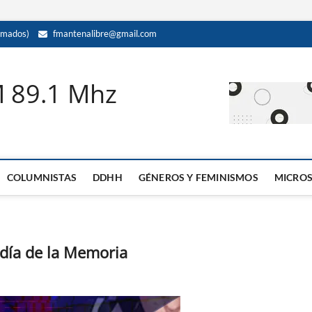
amados)
fmantenalibre@gmail.com
M 89.1 Mhz
COLUMNISTAS
DDHH
GÉNEROS Y FEMINISMOS
MICRO
 día de la Memoria