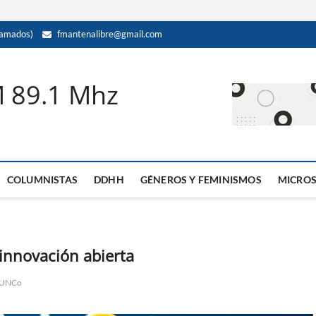
amados)
fmantenalibre@gmail.com
M 89.1 Mhz
COLUMNISTAS
DDHH
GÉNEROS Y FEMINISMOS
MICRO
nnovación abierta
UNCo