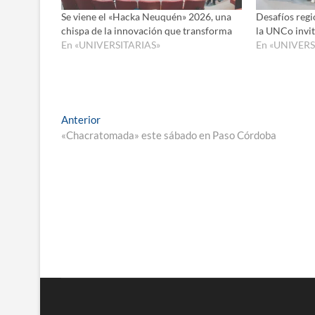
Se viene el «Hacka Neuquén» 2026, una
Desafíos regio
chispa de la innovación que transforma
la UNCo invi
En «UNIVERSITARIAS»
En «UNIVERS
Navegación
Entrada
Anterior
anterior:
«Chacratomada» este sábado en Paso Córdoba
de
entradas