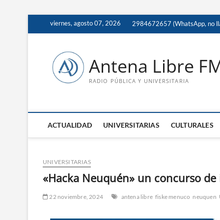
Saltar
viernes, agosto 07, 2026
2984672657 (WhatsApp, no ll
al
contenido
Antena Libre F
RADIO PÚBLICA Y UNIVERSITARIA
ACTUALIDAD
UNIVERSITARIAS
CULTURALES
UNIVERSITARIAS
«Hacka Neuquén» un concurso de i
22 noviembre, 2024
antena libre
fiske menuco
neuquen