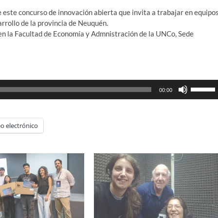
este concurso de innovación abierta que invita a trabajar en equipo
arrollo de la provincia de Neuquén.
en la Facultad de Economía y Admnistración de la UNCo, Sede
Utiliza
00:00
las
teclas
de
o electrónico
flecha
arriba/ab
para
aumenta
o
disminui
el
volumen