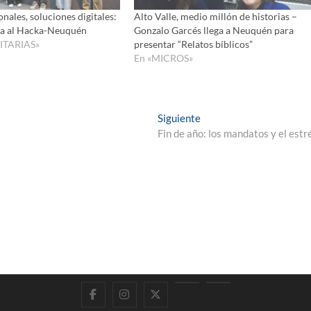
nales, soluciones digitales:
Alto Valle, medio millón de historias –
ta al Hacka-Neuquén
Gonzalo Garcés llega a Neuquén para
ITARIAS»
presentar “Relatos bíblicos”
En «MICROS»
Entrada
Siguiente
siguiente:
Fin de año: los mandatos y el estr
Facebook
Instagram
Twitter
LinkedIn
En