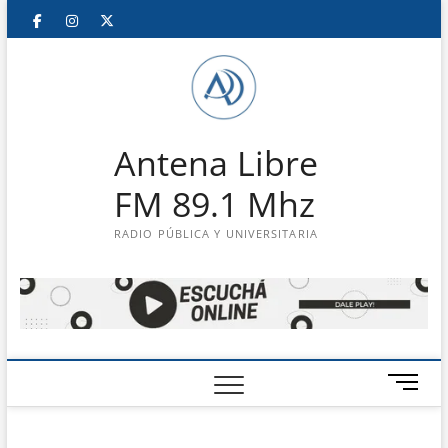
Saltar
Facebook
Instagram
Twitter
LinkedIn
En
al
contenido
vivo
Antena Libre
FM 89.1 Mhz
RADIO PÚBLICA Y UNIVERSITARIA
B
o
t
ó