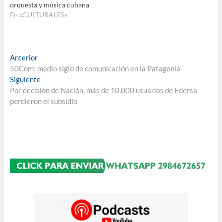
orquesta y música cubana
En «CULTURALES»
Navegación
Entrada
Anterior
anterior:
50Com: medio siglo de comunicación en la Patagonia
de
Entrada
Siguiente
entradas
siguiente:
Por decisión de Nación, más de 10.000 usuarios de Edersa
perdieron el subsidio