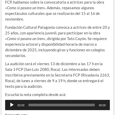
FCP, hablamos sobre la convocatoria a actrices para la obra
«Como si pasara un tren».
Además, repasamos algunos
espectáculos culturales que se realizarán del 15 al 16 de
noviembre.
Fundación Cultural Patagonia convoca a actrices de entre 20 y
25 años, con apariencia juvenil, para participar en la obra
«Como si pasara un tren»
, dirigida por Tato Cayón. Se requiere
experiencia actoral y disponibilidad horaria de marzo a
diciembre de 2025, incluyendo giras y funciones en colegios
secundarios.
La audición será el viernes 13 de diciembre a las 17 h en la
Sala 3 FCP (San Luis 2080, Roca). Las interesadas deben
inscribirse previamente en la Secretaría FCP (Rivadavia 2263,
Roca), de lunes a viernes de 9 a 19 h, donde se entregará el
texto para la audición.
Escuchá la nota completa desde acá:
Reproductor
00:00
00:00
de
audio