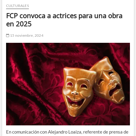
CULTURALES
n
d
FCP convoca a actrices para una obra
e
en 2025
m
e
15 noviembre, 2024
n
ú
En comunicación con Alejandro Loaiza, referente de prensa de