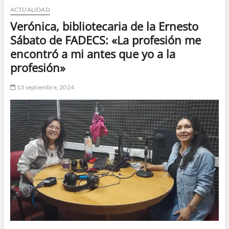
ACTUALIDAD
n
d
Verónica, bibliotecaria de la Ernesto
e
Sábato de FADECS: «La profesión me
m
encontró a mi antes que yo a la
e
profesión»
n
ú
13 septiembre, 2024