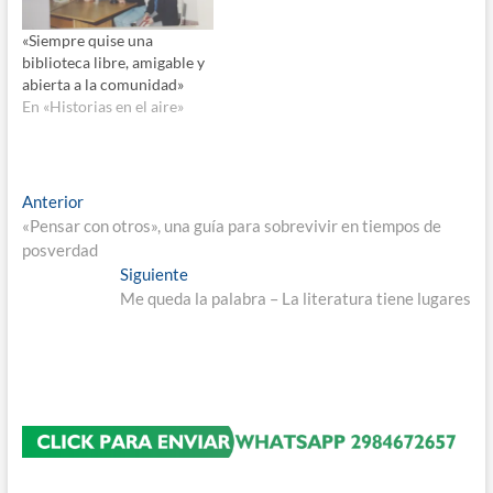
«Siempre quise una
biblioteca libre, amigable y
abierta a la comunidad»
En «Historias en el aire»
Navegación
Entrada
Anterior
anterior:
«Pensar con otros», una guía para sobrevivir en tiempos de
de
posverdad
entradas
Entrada
Siguiente
siguiente:
Me queda la palabra – La literatura tiene lugares