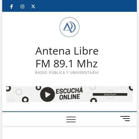
Saltar
Facebook
Instagram
Twitter
LinkedIn
En
al
contenido
vivo
Antena Libre
FM 89.1 Mhz
RADIO PÚBLICA Y UNIVERSITARIA
B
o
t
ó