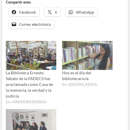
audio
Compartir esto:
Facebook
X
WhatsApp
Correo electrónico
La Biblioteca Ernesto
Hoy es el día del
Sábato de la FADECS fue
bibliotecario/a
proclamada como Casa de
En «DESTACADAS»
la memoria, la verdad y la
justicia
En «UNIVERSITARIAS»