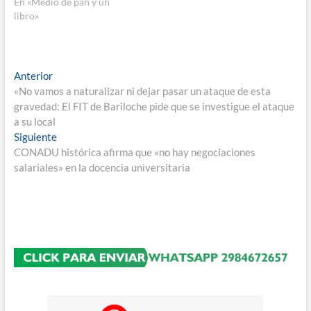
En «Medio de pan y un
libro»
Navegación
Entrada
Anterior
anterior:
«No vamos a naturalizar ni dejar pasar un ataque de esta
de
gravedad: El FIT de Bariloche pide que se investigue el ataque
entradas
a su local
Entrada
Siguiente
siguiente:
CONADU histórica afirma que «no hay negociaciones
salariales» en la docencia universitaria