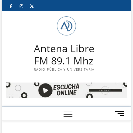
Saltar
Facebook
Instagram
Twitter
LinkedIn
En
al
contenido
vivo
Antena Libre
FM 89.1 Mhz
RADIO PÚBLICA Y UNIVERSITARIA
B
o
t
ó