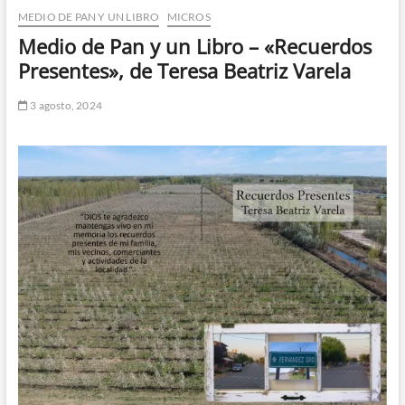
MEDIO DE PAN Y UN LIBRO
MICROS
n
d
Medio de Pan y un Libro – «Recuerdos
e
Presentes», de Teresa Beatriz Varela
m
e
3 agosto, 2024
n
ú