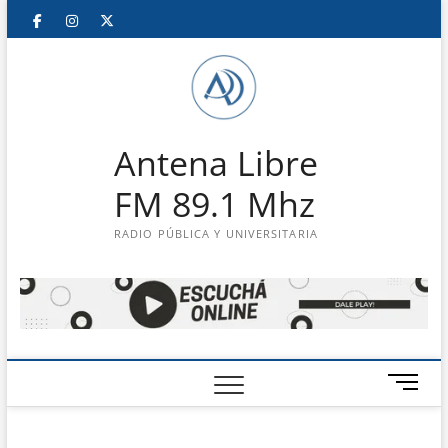
Saltar
Facebook
Instagram
Twitter
LinkedIn
En
al
contenido
vivo
Antena Libre
FM 89.1 Mhz
RADIO PÚBLICA Y UNIVERSITARIA
B
o
t
ó