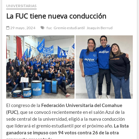
UNIVERSITARIAS
n
d
La FUC tiene nueva conducción
e
m
29 mayo, 2024
fuc
Gremio estudiantil
Joaquín Berrud
e
n
ú
El congreso de la
Federación Universitaria del Comahue
(FUC)
, que se convocó recientemente en el salón Azul de la
sede central de la universidad, eligió a la nueva conducción
que liderará el gremio estudiantil por el próximo año.
La lista
ganadora se impuso con 94 votos contra 26 de la otra