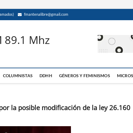
amados)
fmantenalibre@gmail.com
M 89.1 Mhz
COLUMNISTAS
DDHH
GÉNEROS Y FEMINISMOS
MICRO
r la posible modificación de la ley 26.160