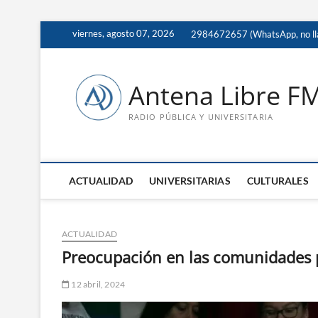
Saltar
viernes, agosto 07, 2026
2984672657 (WhatsApp, no ll
al
contenido
Antena Libre F
RADIO PÚBLICA Y UNIVERSITARIA
ACTUALIDAD
UNIVERSITARIAS
CULTURALES
ACTUALIDAD
Preocupación en las comunidades po
12 abril, 2024