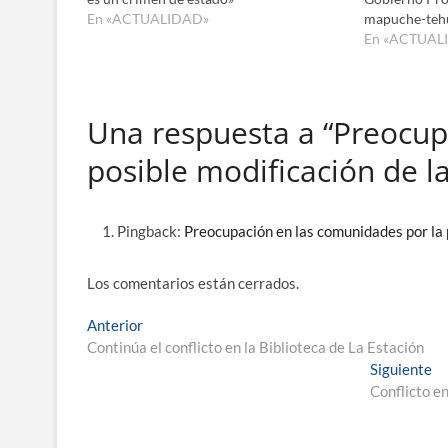
En «ACTUALIDAD»
mapuche-teh
En «ACTUAL
Una respuesta a “Preocup
posible modificación de la
Pingback:
Preocupación en las comunidades por la 
Los comentarios están cerrados.
Navegación
Entrada
Anterior
anterior:
Continúa el conflicto en la Biblioteca de La Estación
de
En
Siguiente
entradas
si
Conflicto e