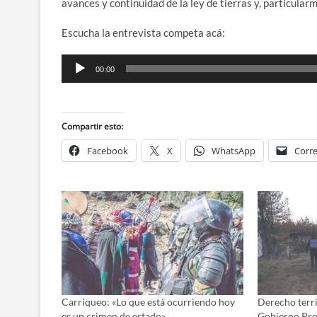
avances y continuidad de la ley de tierras y, particularm
Escucha la entrevista competa acá:
Reproductor
00:00
de
audio
Compartir esto:
Facebook
X
WhatsApp
Corre
Carriqueo: «Lo que está ocurriendo hoy
Derecho terri
es un crimen de estado»
Gobierno Pro