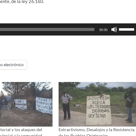
ente, de la ley 26.160.
Utiliza
00:00
las
teclas
de
flecha
arriba/ab
o electrónico
para
aumenta
o
disminui
el
volumen
torial y los ataques del
Extractivismo, Desalojos y la Resistencia
vincial a la comunidad
de los Pueblos Originarios