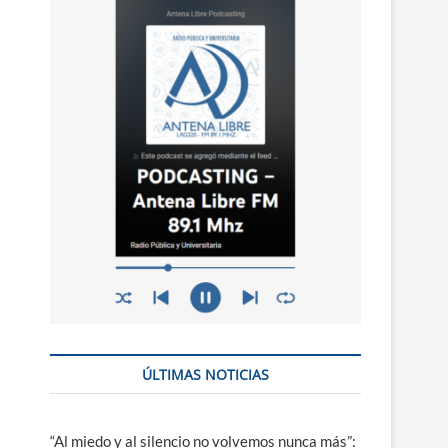
n
ú
ÚLTIMAS NOTICIAS
“Al miedo y al silencio no volvemos nunca más”: