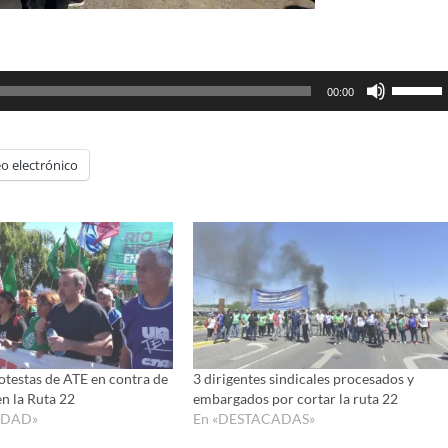
Utiliza
00:00
las
teclas
de
o electrónico
flecha
arriba/ab
para
aumenta
o
disminui
el
volumen
testas de ATE en contra de
3 dirigentes sindicales procesados y
en la Ruta 22
embargados por cortar la ruta 22
IDAD»
En «DESTACADAS»