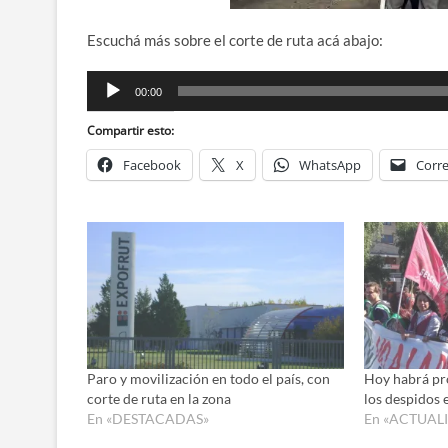
Escuchá más sobre el corte de ruta acá abajo:
Reproductor
00:00
de
audio
Compartir esto:
Facebook
X
WhatsApp
Corre
Paro y movilización en todo el país, con
Hoy habrá pro
corte de ruta en la zona
los despidos 
En «DESTACADAS»
En «ACTUAL