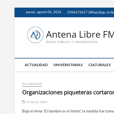
Saltar
jueves, agosto 06, 2026
2984672657 (WhatsApp, no ll
al
contenido
Antena Libre F
RADIO PÚBLICA Y UNIVERSITARIA
ACTUALIDAD
UNIVERSITARIAS
CULTURALES
ACTUALIDAD
Organizaciones piqueteras cortaron
12 marzo, 2024
Bajo el lema “El hambre es el límite”, la medida fue t