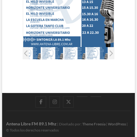
Facebook
Instagram
Twitter
LinkedIn
En
vivo
Antena Libre FM 89.1 Mhz
| Diseñado por:
Theme Freesia
|
WordPress
|
© Todos los derechos reservados