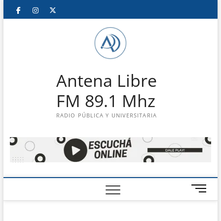
Saltar
Facebook
Instagram
Twitter
LinkedIn
En
al
contenido
vivo
Antena Libre
FM 89.1 Mhz
RADIO PÚBLICA Y UNIVERSITARIA
B
o
t
ó