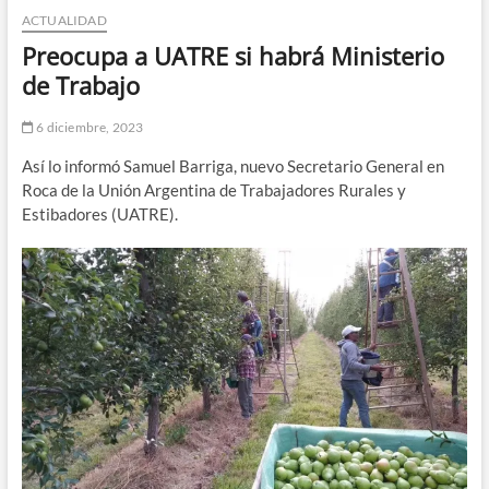
ACTUALIDAD
n
d
Preocupa a UATRE si habrá Ministerio
e
de Trabajo
m
e
6 diciembre, 2023
n
Así lo informó Samuel Barriga, nuevo Secretario General en
ú
Roca de la Unión Argentina de Trabajadores Rurales y
Estibadores (UATRE).