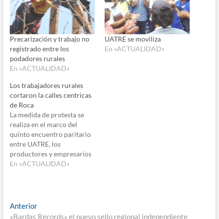
Precarización y trabajo no
UATRE se moviliza
registrado entre los
En «ACTUALIDAD»
podadores rurales
En «ACTUALIDAD»
Los trabajadores rurales
cortaron la calles centricas
de Roca
La medida de protesta se
realiza en el marco del
quinto encuentro paritario
entre UATRE, los
productores y empresarios
fruticolas en la delegación
En «ACTUALIDAD»
del Ministerio de Trabajo.
Los trabajadores piden un
35 por ciento de aumento
en tanto el ofrecimiento del
Navegación
Entrada
Anterior
sector empresarial es del 8
anterior:
«Bardas Records» el nuevo sello regional independiente