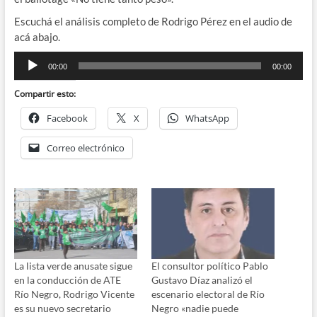
Escuchá el análisis completo de Rodrigo Pérez en el audio de
acá abajo.
Reproductor
00:00
00:00
de
audio
Compartir esto:
Facebook
X
WhatsApp
Correo electrónico
La lista verde anusate sigue
El consultor político Pablo
en la conducción de ATE
Gustavo Díaz analizó el
Río Negro, Rodrigo Vicente
escenario electoral de Río
es su nuevo secretario
Negro «nadie puede