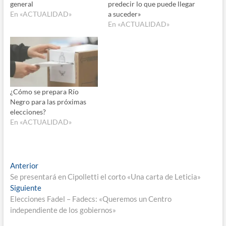
general
predecir lo que puede llegar
En «ACTUALIDAD»
a suceder»
En «ACTUALIDAD»
¿Cómo se prepara Río
Negro para las próximas
elecciones?
En «ACTUALIDAD»
Navegación
Entrada
Anterior
anterior:
Se presentará en Cipolletti el corto «Una carta de Leticia»
de
Entrada
Siguiente
entradas
siguiente:
Elecciones Fadel – Fadecs: «Queremos un Centro
independiente de los gobiernos»