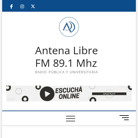
Saltar
Facebook
Instagram
Twitter
LinkedIn
En
al
contenido
vivo
Antena Libre
FM 89.1 Mhz
RADIO PÚBLICA Y UNIVERSITARIA
B
o
t
ó