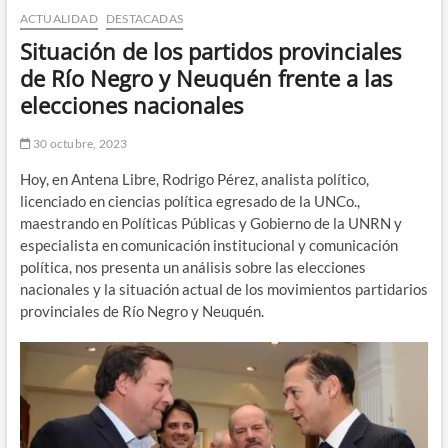
ACTUALIDAD
DESTACADAS
n
d
Situación de los partidos provinciales
e
de Río Negro y Neuquén frente a las
m
elecciones nacionales
e
n
30 octubre, 2023
ú
Hoy, en Antena Libre, Rodrigo Pérez, analista político,
licenciado en ciencias política egresado de la UNCo.,
maestrando en Políticas Públicas y Gobierno de la UNRN y
especialista en comunicación institucional y comunicación
política, nos presenta un análisis sobre las elecciones
nacionales y la situación actual de los movimientos partidarios
provinciales de Río Negro y Neuquén.