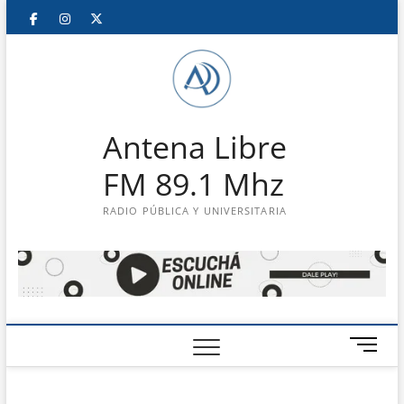
Saltar
Facebook
Instagram
Twitter
LinkedIn
En
al
contenido
vivo
Antena Libre
FM 89.1 Mhz
RADIO PÚBLICA Y UNIVERSITARIA
B
o
t
ó