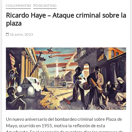
COLUMNISTAS
PODCASTING
n
d
Ricardo Haye – Ataque criminal sobre la
e
plaza
m
e
16 junio, 2023
n
ú
Un nuevo aniversario del bombardeo criminal sobre Plaza de
Mayo, ocurrido en 1955, motiva la reflexión de esta
Aguafuerte. En el escenario de nuestros días las promesas de