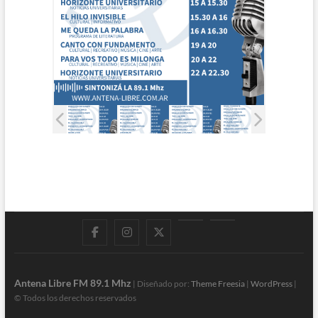
Facebook
Instagram
Twitter
LinkedIn
En
vivo
Antena Libre FM 89.1 Mhz
| Diseñado por:
Theme Freesia
|
WordPress
|
© Todos los derechos reservados