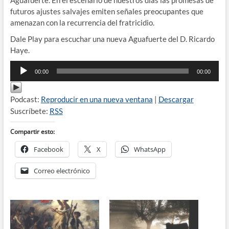
futuros ajustes salvajes emiten señales preocupantes que
amenazan con la recurrencia del fratricidio.
Dale Play para escuchar una nueva Aguafuerte del D. Ricardo
Haye.
Reproductor
00:00
00:00
de
audio
Podcast:
Reproducir en una nueva ventana
|
Descargar
Suscríbete:
RSS
Compartir esto:
Facebook
X
WhatsApp
Correo electrónico