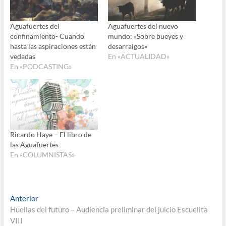
Aguafuertes del
Aguafuertes del nuevo
confinamiento- Cuando
mundo: «Sobre bueyes y
hasta las aspiraciones están
desarraigos»
vedadas
En «ACTUALIDAD»
En «PODCASTING»
Ricardo Haye – El libro de
las Aguafuertes
En «COLUMNISTAS»
Navegación
Entrada
Anterior
anterior:
Huellas del futuro – Audiencia preliminar del juicio Escuelita
de
VIII