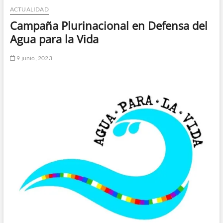
ACTUALIDAD
n
d
Campaña Plurinacional en Defensa del
e
Agua para la Vida
m
e
9 junio, 2023
n
ú