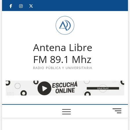
Saltar
Facebook
Instagram
Twitter
LinkedIn
En
al
contenido
vivo
Antena Libre
FM 89.1 Mhz
RADIO PÚBLICA Y UNIVERSITARIA
B
o
t
ó