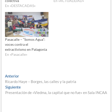
colectiva
En «ACTUALIDAD»
En «DESTACADAS»
Pasacalle – “Somos Agua”:
voces contra el
extractivismo en Patagonia
En «Pasacalle»
Navegación
Entrada
Anterior
anterior:
Ricardo Haye – Borges, las calles y la patria
de
Entrada
Siguiente
entradas
siguiente:
Presentación de «Viedma, la capital que no fue» en Sala INCAA