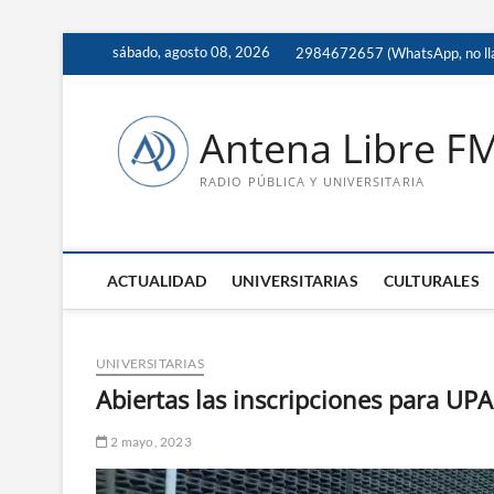
Saltar
sábado, agosto 08, 2026
2984672657 (WhatsApp, no ll
al
contenido
Antena Libre F
RADIO PÚBLICA Y UNIVERSITARIA
ACTUALIDAD
UNIVERSITARIAS
CULTURALES
UNIVERSITARIAS
Abiertas las inscripciones para UP
2 mayo, 2023