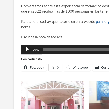
Conversamos sobre esta experiencia de formación desti
que en 2022 recibió más de 1000 personas en los taller
Para anotarse, hay que hacerlo en en la web de
pami.or
horas.
Escuchá la nota desde acá
Reproductor
00:00
de
audio
Compartir esto:
Facebook
X
WhatsApp
Corre