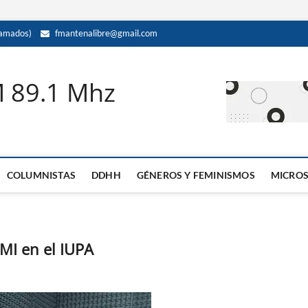
amados)
fmantenalibre@gmail.com
M 89.1 Mhz
COLUMNISTAS
DDHH
GÉNEROS Y FEMINISMOS
MICRO
AMI en el IUPA