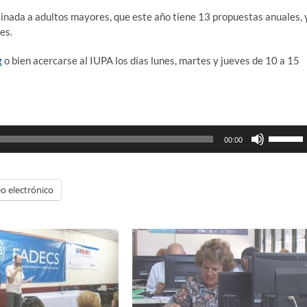
nada a adultos mayores, que este año tiene 13 propuestas anuales, 
es.
g
o bien acercarse al IUPA los días lunes, martes y jueves de 10 a 15
Utiliza
00:00
las
teclas
de
o electrónico
flecha
arriba/ab
para
aumenta
o
disminui
el
volumen