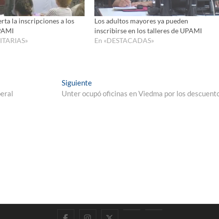
rta la inscripciones a los
Los adultos mayores ya pueden
UPAMI
inscribirse en los talleres de UPAMI
ITARIAS»
En «DESTACADAS»
Entrada
Siguiente
siguiente:
beral
Unter ocupó oficinas en Viedma por los descuent
Facebook
Instagram
Twitter
LinkedIn
En