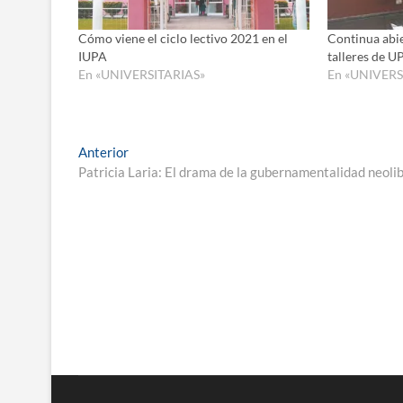
Cómo viene el ciclo lectivo 2021 en el
Continua abie
IUPA
talleres de 
En «UNIVERSITARIAS»
En «UNIVERS
Navegación
Entrada
Anterior
anterior:
Patricia Laria: El drama de la gubernamentalidad neoli
de
entradas