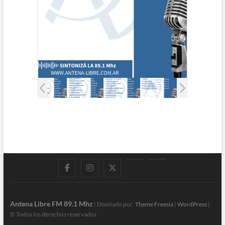
Facebook
Instagram
Twitter
LinkedIn
En
vivo
Antena Libre FM 89.1 Mhz
| Diseñado por:
Theme Freesia
|
WordPress
|
© Todos los derechos reservados