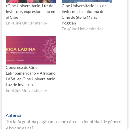
«Cine Universitario, Luz de
Cine Universitario Luz de
Invierno», expresionismo en
Invierno: La columna de
el Cine
Cine de Stella Maris
En «Cine Universitario»
Poggian
En «Cine Universitario»
Congreso de Cine
Latinoamericano y Africano
LASA, en CIne Universitario
Luz de Invierno
En «Cine Universitario»
Navegación
Entrada
Anterior
anterior:
“En la Argentina pagábamos con cárcel la identidad de género
de
y hoy no es así”