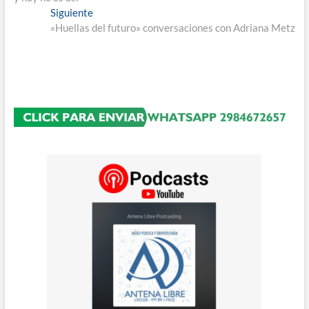
entradas
Entrada
Siguiente
siguiente:
«Huellas del futuro» conversaciones con Adriana Metz