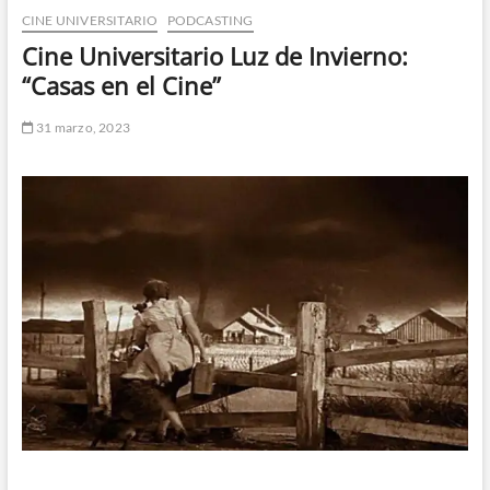
CINE UNIVERSITARIO
PODCASTING
n
d
Cine Universitario Luz de Invierno:
e
“Casas en el Cine”
m
e
31 marzo, 2023
n
ú