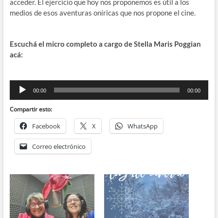
acceder. El ejercicio que hoy nos proponemos es útil a los
medios de esos aventuras oníricas que nos propone el cine.
Escuchá el micro completo a cargo de Stella Maris Poggian
acá:
Reproductor
00:00
00:00
de
audio
Compartir esto:
Facebook
X
WhatsApp
Correo electrónico