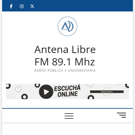
Saltar
Facebook
Instagram
Twitter
LinkedIn
En
al
contenido
vivo
Antena Libre
FM 89.1 Mhz
RADIO PÚBLICA Y UNIVERSITARIA
B
o
t
ó