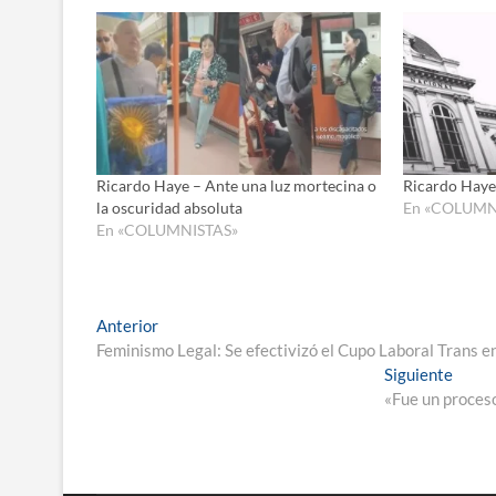
Ricardo Haye – Ante una luz mortecina o
Ricardo Haye 
la oscuridad absoluta
En «COLUMN
En «COLUMNISTAS»
Navegación
Entrada
Anterior
anterior:
Feminismo Legal: Se efectivizó el Cupo Laboral Trans en
de
Entra
Siguiente
entradas
siguie
«Fue un proces