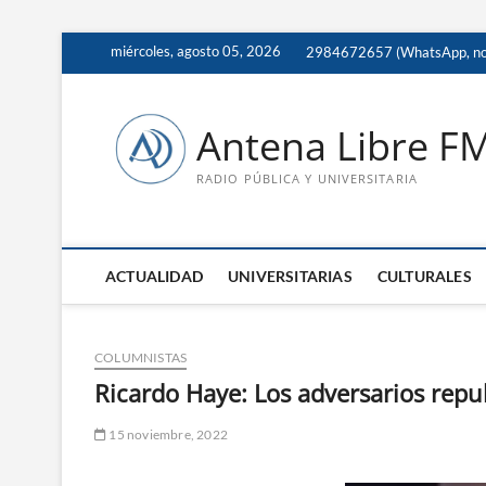
Saltar
miércoles, agosto 05, 2026
2984672657 (WhatsApp, no 
al
contenido
Antena Libre F
RADIO PÚBLICA Y UNIVERSITARIA
ACTUALIDAD
UNIVERSITARIAS
CULTURALES
COLUMNISTAS
Ricardo Haye: Los adversarios repu
15 noviembre, 2022