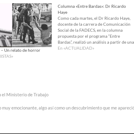
para
Columna «Entre Bardas»: Dr Ricardo
aumenta
Haye
o
Como cada martes, el Dr Ricardo Haye,
disminui
docente de la carrera de Comunicación
el
Social de la FADECS, en la columna
volumen
propuesta por el programa “Entre
Bardas”, realizó un análisis a partir de una
frase del escritor polaco Richard
En «ACTUALIDAD»
– Un relato de horror
Kapuscinski quién decía que “Para
ISTAS»
ejercer el periodismo hay que ser
buenos…
 el Ministerio de Trabajo
da
nte:
o muy emocionante, algo así como un descubrimiento que me apareci