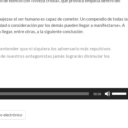
o de edificio con «viveza criolla», que provoca empatía dentro del
bajezas el ser humano es capaz de cometer. Un compendio de todas la
lidad o consideración por los demás pueden llegar a manifestarse». A
llegar, entre otras, a la siguiente conclusión:
 entender que ni siquiera los adversario más repulsivos
de nuestros antagonistas jamás lograrán disimular los
Utiliza
00:00
las
teclas
de
o electrónico
flecha
arriba/ab