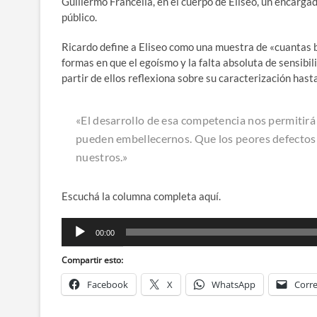
Guillermo Francella, en el cuerpo de Eliseo, un encargad
público.
Ricardo define a Eliseo como una muestra de «cuantas 
formas en que el egoísmo y la falta absoluta de sensibi
partir de ellos reflexiona sobre su caracterización hasta 
«El desarrollo de esa competencia nos permitirá
pueden embellecernos. Que los peores defectos 
nuestros.»
Escuchá la columna completa aquí.
Reproductor
00:00
de
audio
Compartir esto:
Facebook
X
WhatsApp
Corre