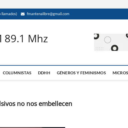
llamados)
fmantenalibre@gmail.com
M 89.1 Mhz
COLUMNISTAS
DDHH
GÉNEROS Y FEMINISMOS
MICRO
lsivos no nos embellecen