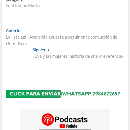
En «Destino Morfi»
Navegación
Entrada
Anterior
anterior:
La lista azul Arancibia apuesta a seguir en la conducción de
de
Unter Roca
entradas
Entrada
Siguiente
siguiente:
«Eva y las mujeres: historia de una irreverencia»