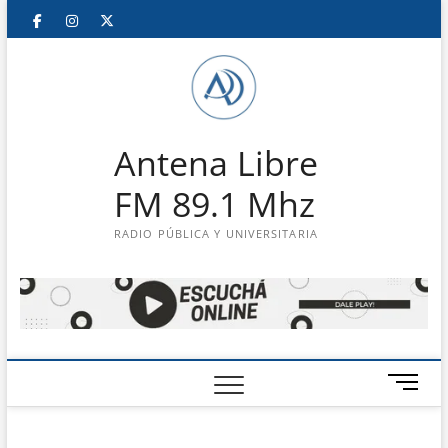
Saltar
Facebook
Instagram
Twitter
LinkedIn
En
al
contenido
vivo
Antena Libre
FM 89.1 Mhz
RADIO PÚBLICA Y UNIVERSITARIA
B
o
t
ó