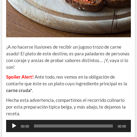
¡A no hacerse ilusiones de recibir un jugoso trozo de carne
asado! El plato de este destino, es para paladares de personas
con coraje y ansias de probar sabores distintos… ¡Y, vaya si lo
son!
Spoiler Alert!
Ante todo, nos vemos en la obligación de
contarte que éste es un plato cuyo ingrediente principal es la
carne cruda*
.
Hecha esta advertencia, compartimos el recorrido culinario
por esta preparación típica belga, y más abajo, te dejamos la
receta.
Reproductor
00:00
00:00
de
audio