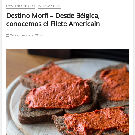
DESTINO MORFI
PODCASTING
n
d
Destino Morfi – Desde Bélgica,
e
conocemos el Filete Americain
m
e
26 septiembre, 2022
n
ú