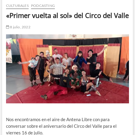
CULTURALES
PODCASTING
n
d
«Primer vuelta al sol» del Circo del Valle
e
m
8 julio, 2022
e
n
ú
Nos encontramos en el aire de Antena Libre con para
conversar sobre el aniversario del Circo del Valle para el
viernes 16 de julio.