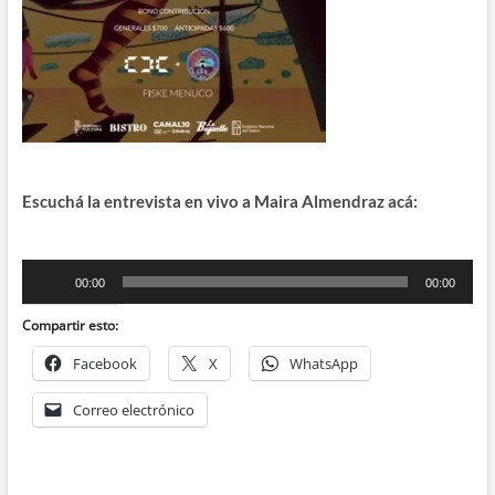
Escuchá la entrevista en vivo a Maira Almendraz acá:
Reproductor
00:00
00:00
de
audio
Compartir esto:
Facebook
X
WhatsApp
Correo electrónico