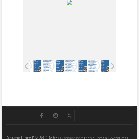
Facebook
Instagram
Twitter
LinkedIn
En
vivo
Antena Libre FM 89.1 Mhz
| Diseñado por:
Theme Freesia
|
WordPress
|