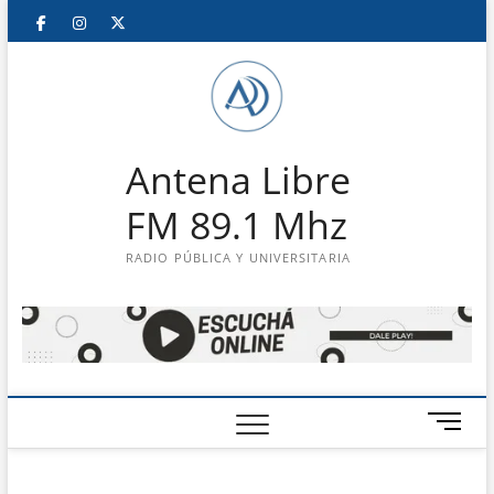
Saltar
Facebook
Instagram
Twitter
LinkedIn
En
al
contenido
vivo
Antena Libre
FM 89.1 Mhz
RADIO PÚBLICA Y UNIVERSITARIA
B
o
t
ó