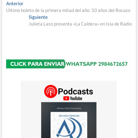
Navegación
Entrada
Anterior
anterior:
Último boleto de la primera mitad del año: 50 años del Rocazo
de
Entrada
Siguiente
entradas
siguiente:
Julieta Laso presenta «La Caldera» en Isla de Radio