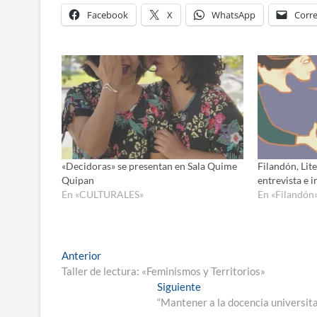
Facebook
X
WhatsApp
Corre
«Decidoras» se presentan en Sala Quime
Filandón, Lit
Quipan
entrevista e i
En «CULTURALES»
En «Filandón
Navegación
Entrada
Anterior
anterior:
Taller de lectura: «Feminismos y Territorios»
de
Entrada
Siguiente
entradas
siguiente:
“Mantener a la docencia universitar