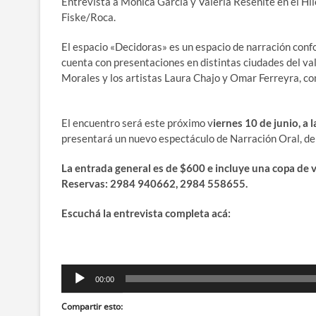
Entrevista a Mónica García y Valeria Resenite en el Hil
Fiske/Roca.
El espacio «Decidoras» es un espacio de narración con
cuenta con presentaciones en distintas ciudades del va
Morales y los artistas Laura Chajo y Omar Ferreyra, co
El encuentro será este próximo v
iernes 10 de junio, a
presentará un nuevo espectáculo de Narración Oral, de 
La entrada general es de $600 e incluye una copa de v
Reservas: 2984 940662, 2984 558655.
Escuchá la entrevista completa acá:
Reproductor
00:00
de
audio
Compartir esto: