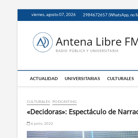
Saltar
viernes, agosto 07, 2026
2984672657 (WhatsApp, no ll
al
contenido
Antena Libre F
RADIO PÚBLICA Y UNIVERSITARIA
ACTUALIDAD
UNIVERSITARIAS
CULTURALES
CULTURALES
PODCASTING
«Decidoras»: Espectáculo de Narrac
6 junio, 2022