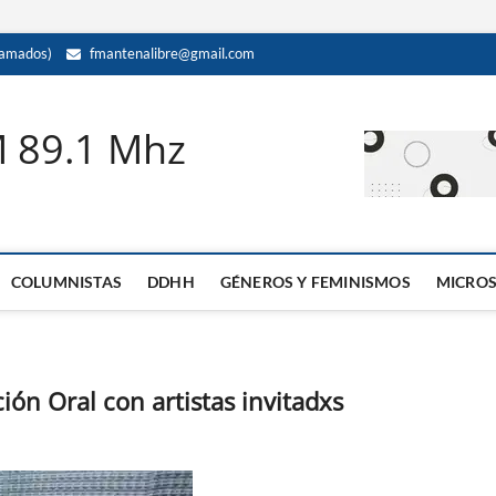
amados)
fmantenalibre@gmail.com
M 89.1 Mhz
COLUMNISTAS
DDHH
GÉNEROS Y FEMINISMOS
MICRO
ión Oral con artistas invitadxs