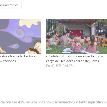
de
o electrónico
flecha
arriba/ab
para
aumenta
o
disminui
el
volumen
eratura Narrada: Lectura,
«Prohibido Prohibir» un espectáculo a
nvitaciones
cargo de Decidoras para este jueves
»
En «CULTURALES»
ia con ese 41% resulta un tanto discriminador, un tanto injustificabl