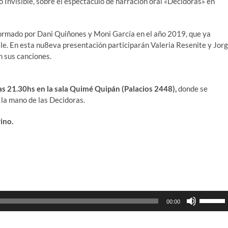
o Invisible, sobre el espectáculo de narración oral «Decidoras» en
formado por Dani Quiñones y Moni García en el año 2019, que ya
lle. En esta nu8eva presentación participarán Valeria Resenite y Jor
n sus canciones.
 las 21.30hs en la sala Quimé Quipán (Palacios 2448),
donde se
la mano de las Decidoras.
ino.
Utiliza
00:00
las
teclas