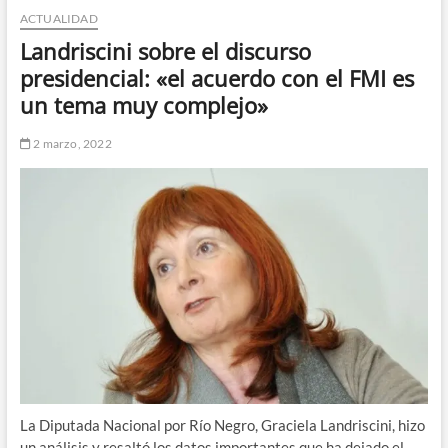
ACTUALIDAD
n
d
Landriscini sobre el discurso
e
presidencial: «el acuerdo con el FMI es
m
un tema muy complejo»
e
n
2 marzo, 2022
ú
La Diputada Nacional por Río Negro,
Graciela Landriscini, hizo
un a
nálisis y resaltó los datos importantes que ha dejado el