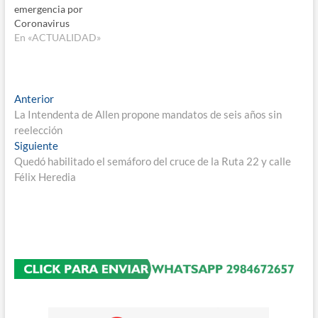
emergencia por
Coronavirus
En «ACTUALIDAD»
Navegación
Entrada
Anterior
anterior:
La Intendenta de Allen propone mandatos de seis años sin
de
reelección
entradas
Entrada
Siguiente
siguiente:
Quedó habilitado el semáforo del cruce de la Ruta 22 y calle
Félix Heredia