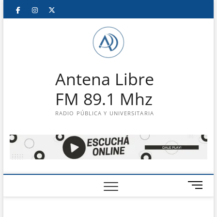
Saltar
Facebook
Instagram
Twitter
LinkedIn
En
al
contenido
vivo
Antena Libre
FM 89.1 Mhz
RADIO PÚBLICA Y UNIVERSITARIA
B
o
t
ó