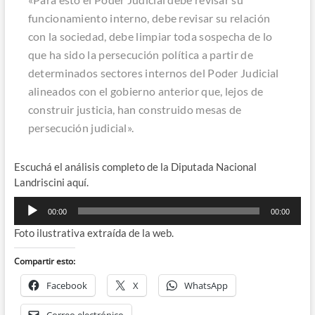
funcionamiento interno, debe revisar su relación
con la sociedad, debe limpiar toda sospecha de lo
que ha sido la persecución política a partir de
determinados sectores internos del Poder Judicial
alineados con el gobierno anterior que, lejos de
construir justicia, han construido mesas de
persecución judicial».
Escuchá el análisis completo de la Diputada Nacional
Landriscini aquí.
Reproductor
00:00
00:00
de
Foto ilustrativa extraída de la web.
audio
Compartir esto:
Facebook
X
WhatsApp
Correo electrónico