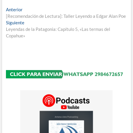
Navegación
Entrada
Anterior
anterior:
[Recomendación de Lectura]: Taller Leyendo a Edgar Alan Poe
de
Entrada
Siguiente
entradas
siguiente:
Leyendas de la Patagonia: Capítulo 5, «Las termas del
Copahue»