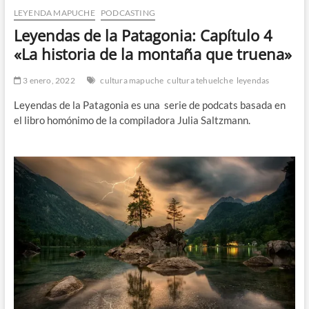
LEYENDA MAPUCHE
PODCASTING
n
d
Leyendas de la Patagonia: Capítulo 4
e
«La historia de la montaña que truena»
m
e
3 enero, 2022
cultura mapuche
cultura tehuelche
leyendas
n
Leyendas de la Patagonia es una serie de podcats basada en
ú
el libro homónimo de la compiladora Julia Saltzmann.