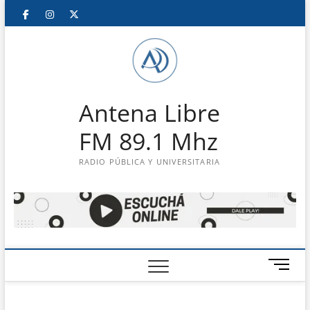
Saltar
Facebook
Instagram
Twitter
LinkedIn
En
al
contenido
vivo
Antena Libre
FM 89.1 Mhz
RADIO PÚBLICA Y UNIVERSITARIA
B
o
t
ó