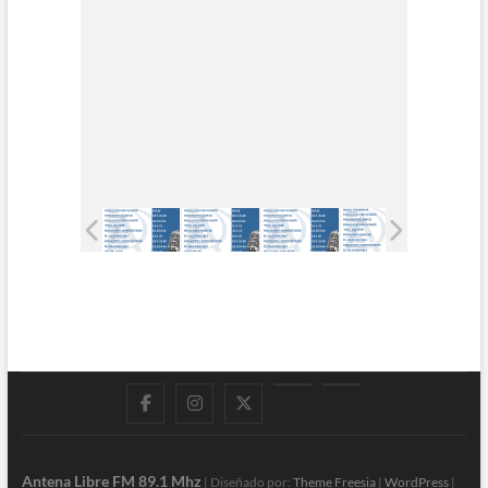
Facebook
Instagram
Twitter
LinkedIn
En
vivo
Antena Libre FM 89.1 Mhz
| Diseñado por:
Theme Freesia
|
WordPress
|